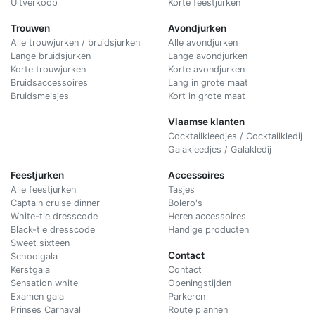
Uitverkoop
Korte feestjurken
Trouwen
Avondjurken
Alle trouwjurken / bruidsjurken
Alle avondjurken
Lange bruidsjurken
Lange avondjurken
Korte trouwjurken
Korte avondjurken
Bruidsaccessoires
Lang in grote maat
Bruidsmeisjes
Kort in grote maat
Vlaamse klanten
Cocktailkleedjes / Cocktailkledij
Galakleedjes / Galakledij
Feestjurken
Accessoires
Alle feestjurken
Tasjes
Captain cruise dinner
Bolero's
White-tie dresscode
Heren accessoires
Black-tie dresscode
Handige producten
Sweet sixteen
Contact
Schoolgala
Kerstgala
C
ontact
Sensation white
Openingstijden
Examen gala
Parkeren
Prinses Carnaval
Route plannen