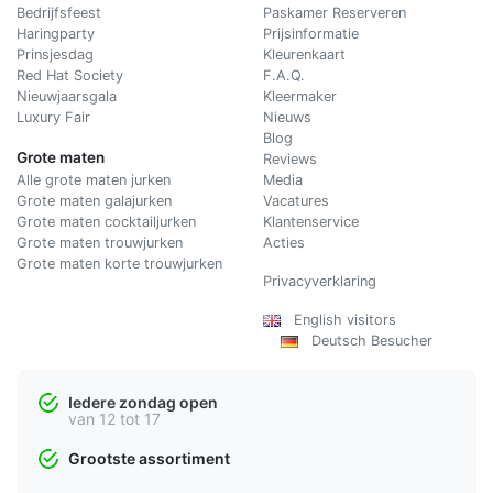
Bedrijfsfeest
Paskamer Reserveren
Haringparty
Prijsinformatie
Prinsjesdag
Kleurenkaart
Red Hat Society
F.A.Q.
Nieuwjaarsgala
Kleermaker
Luxury Fair
Nieuws
Blog
Grote maten
Reviews
Alle grote maten jurken
Media
Grote maten galajurken
Vacatures
Grote maten cocktailjurken
Klantenservice
Grote maten trouwjurken
Acties
Grote maten korte trouwjurken
Privacyverklaring
English visitors
Deutsch Besucher
Iedere zondag open
van 12 tot 17
Grootste assortiment