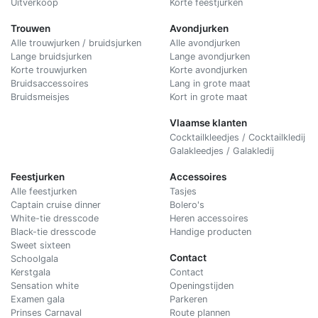
Uitverkoop
Korte feestjurken
Trouwen
Avondjurken
Alle trouwjurken / bruidsjurken
Alle avondjurken
Lange bruidsjurken
Lange avondjurken
Korte trouwjurken
Korte avondjurken
Bruidsaccessoires
Lang in grote maat
Bruidsmeisjes
Kort in grote maat
Vlaamse klanten
Cocktailkleedjes / Cocktailkledij
Galakleedjes / Galakledij
Feestjurken
Accessoires
Alle feestjurken
Tasjes
Captain cruise dinner
Bolero's
White-tie dresscode
Heren accessoires
Black-tie dresscode
Handige producten
Sweet sixteen
Contact
Schoolgala
Kerstgala
C
ontact
Sensation white
Openingstijden
Examen gala
Parkeren
Prinses Carnaval
Route plannen