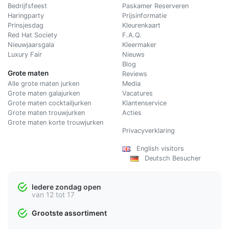
Bedrijfsfeest
Paskamer Reserveren
Haringparty
Prijsinformatie
Prinsjesdag
Kleurenkaart
Red Hat Society
F.A.Q.
Nieuwjaarsgala
Kleermaker
Luxury Fair
Nieuws
Blog
Grote maten
Reviews
Alle grote maten jurken
Media
Grote maten galajurken
Vacatures
Grote maten cocktailjurken
Klantenservice
Grote maten trouwjurken
Acties
Grote maten korte trouwjurken
Privacyverklaring
English visitors
Deutsch Besucher
Iedere zondag open
van 12 tot 17
Grootste assortiment