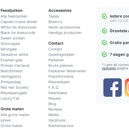
Feestjurken
Accessoires
Iedere z
Alle feestjurken
Tasjes
van 12 tot
Captain cruise dinner
Bolero's
White-tie dresscode
Heren accessoires
Grootste 
Black-tie dresscode
Handige producten
Sweet sixteen
Gratis pa
Contact
Schoolgala
Kerstgala
C
ontact
7 dagen 
Sensation white
Openingstijden
Examen gala
Parkeren
* Lees de voorw
Prinses Carnaval
Route plannen
parkeren
pagina
Bedrijfsfeest
Paskamer Reserveren
Haringparty
Prijsinformatie
Prinsjesdag
Kleurenkaart
Red Hat Society
F.A.Q.
Nieuwjaarsgala
Kleermaker
Luxury Fair
Nieuws
Blog
Grote maten
Reviews
Alle grote maten
Media
jurken
Vacatures
Grote maten
Klantenservice