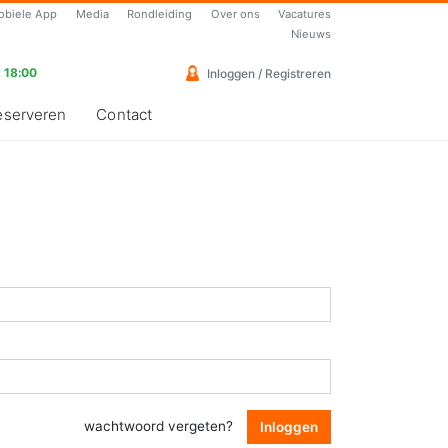
obiele App
Media
Rondleiding
Over ons
Vacatures
Nieuws
 18:00
Inloggen / Registreren
eserveren
Contact
wachtwoord vergeten?
Inloggen