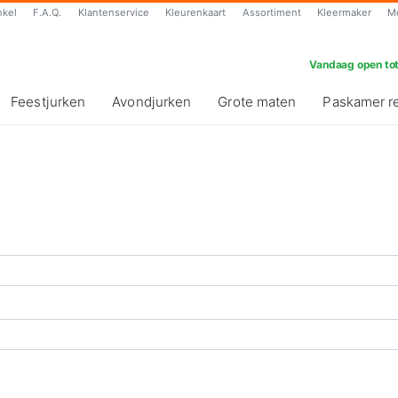
nkel
F.A.Q.
Klantenservice
Kleurenkaart
Assortiment
Kleermaker
M
Vandaag open tot
Feestjurken
Avondjurken
Grote maten
Paskamer r