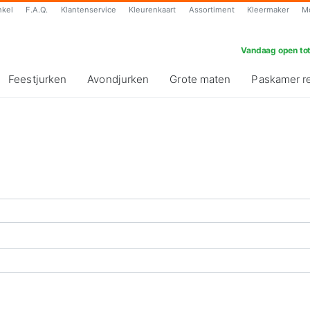
nkel
F.A.Q.
Klantenservice
Kleurenkaart
Assortiment
Kleermaker
M
Vandaag open tot
Feestjurken
Avondjurken
Grote maten
Paskamer r