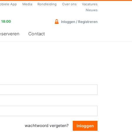
obiele App
Media
Rondleiding
Over ons
Vacatures
Nieuws
 18:00
Inloggen / Registreren
eserveren
Contact
wachtwoord vergeten?
Inloggen