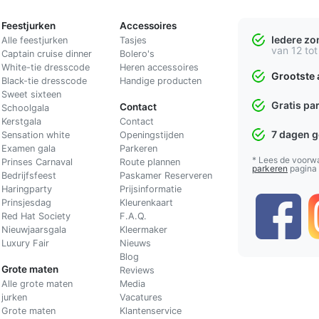
Feestjurken
Accessoires
Iedere z
Alle feestjurken
Tasjes
van 12 tot
Captain cruise dinner
Bolero's
White-tie dresscode
Heren accessoires
Grootste 
Black-tie dresscode
Handige producten
Sweet sixteen
Gratis pa
Contact
Schoolgala
Kerstgala
C
ontact
7 dagen 
Sensation white
Openingstijden
Examen gala
Parkeren
* Lees de voorw
Prinses Carnaval
Route plannen
parkeren
pagina
Bedrijfsfeest
Paskamer Reserveren
Haringparty
Prijsinformatie
Prinsjesdag
Kleurenkaart
Red Hat Society
F.A.Q.
Nieuwjaarsgala
Kleermaker
Luxury Fair
Nieuws
Blog
Grote maten
Reviews
Alle grote maten
Media
jurken
Vacatures
Grote maten
Klantenservice