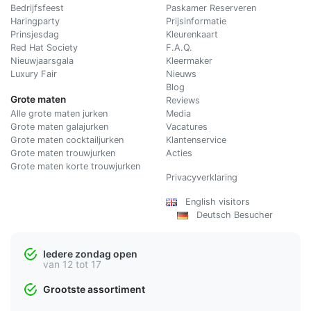
Bedrijfsfeest
Paskamer Reserveren
Haringparty
Prijsinformatie
Prinsjesdag
Kleurenkaart
Red Hat Society
F.A.Q.
Nieuwjaarsgala
Kleermaker
Luxury Fair
Nieuws
Blog
Grote maten
Reviews
Alle grote maten jurken
Media
Grote maten galajurken
Vacatures
Grote maten cocktailjurken
Klantenservice
Grote maten trouwjurken
Acties
Grote maten korte trouwjurken
Privacyverklaring
English visitors
Deutsch Besucher
Iedere zondag open
van 12 tot 17
Grootste assortiment