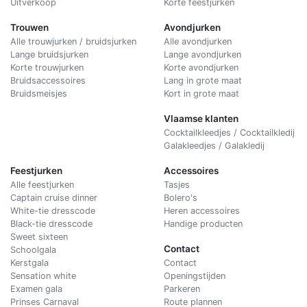
Uitverkoop
Korte feestjurken
Trouwen
Avondjurken
Alle trouwjurken / bruidsjurken
Alle avondjurken
Lange bruidsjurken
Lange avondjurken
Korte trouwjurken
Korte avondjurken
Bruidsaccessoires
Lang in grote maat
Bruidsmeisjes
Kort in grote maat
Vlaamse klanten
Cocktailkleedjes / Cocktailkledij
Galakleedjes / Galakledij
Feestjurken
Accessoires
Alle feestjurken
Tasjes
Captain cruise dinner
Bolero's
White-tie dresscode
Heren accessoires
Black-tie dresscode
Handige producten
Sweet sixteen
Contact
Schoolgala
Kerstgala
C
ontact
Sensation white
Openingstijden
Examen gala
Parkeren
Prinses Carnaval
Route plannen