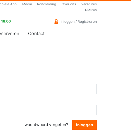
obiele App
Media
Rondleiding
Over ons
Vacatures
Nieuws
 18:00
Inloggen / Registreren
eserveren
Contact
wachtwoord vergeten?
Inloggen