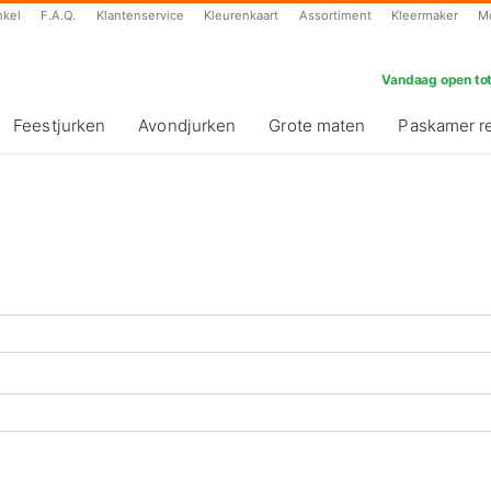
nkel
F.A.Q.
Klantenservice
Kleurenkaart
Assortiment
Kleermaker
M
Vandaag open tot
Feestjurken
Avondjurken
Grote maten
Paskamer r