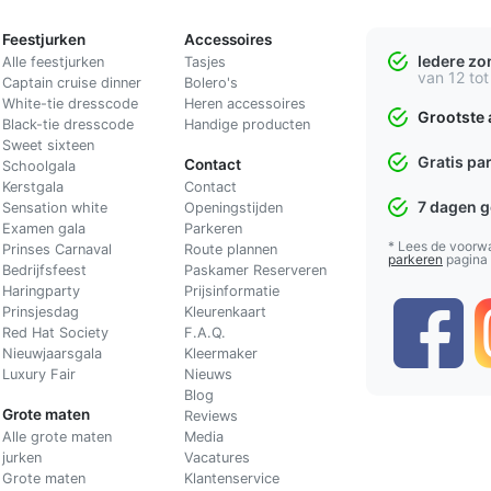
Feestjurken
Accessoires
Iedere z
Alle feestjurken
Tasjes
van 12 tot
Captain cruise dinner
Bolero's
White-tie dresscode
Heren accessoires
Grootste 
Black-tie dresscode
Handige producten
Sweet sixteen
Gratis pa
Contact
Schoolgala
Kerstgala
C
ontact
7 dagen 
Sensation white
Openingstijden
Examen gala
Parkeren
* Lees de voorw
Prinses Carnaval
Route plannen
parkeren
pagina
Bedrijfsfeest
Paskamer Reserveren
Haringparty
Prijsinformatie
Prinsjesdag
Kleurenkaart
Red Hat Society
F.A.Q.
Nieuwjaarsgala
Kleermaker
Luxury Fair
Nieuws
Blog
Grote maten
Reviews
Alle grote maten
Media
jurken
Vacatures
Grote maten
Klantenservice