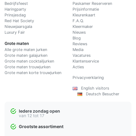
Bedrijfsfeest
Paskamer Reserveren
Haringparty
Prijsinformatie
Prinsjesdag
Kleurenkaart
Red Hat Society
F.A.Q.
Nieuwjaarsgala
Kleermaker
Luxury Fair
Nieuws
Blog
Grote maten
Reviews
Alle grote maten jurken
Media
Grote maten galajurken
Vacatures
Grote maten cocktailjurken
Klantenservice
Grote maten trouwjurken
Acties
Grote maten korte trouwjurken
Privacyverklaring
English visitors
Deutsch Besucher
Iedere zondag open
van 12 tot 17
Grootste assortiment