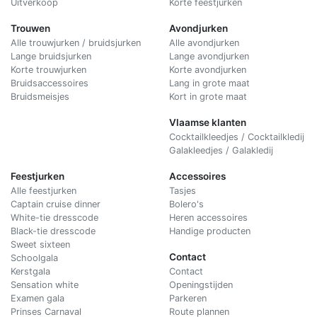
Uitverkoop
Korte feestjurken
Trouwen
Avondjurken
Alle trouwjurken / bruidsjurken
Alle avondjurken
Lange bruidsjurken
Lange avondjurken
Korte trouwjurken
Korte avondjurken
Bruidsaccessoires
Lang in grote maat
Bruidsmeisjes
Kort in grote maat
Vlaamse klanten
Cocktailkleedjes / Cocktailkledij
Galakleedjes / Galakledij
Feestjurken
Accessoires
Alle feestjurken
Tasjes
Captain cruise dinner
Bolero's
White-tie dresscode
Heren accessoires
Black-tie dresscode
Handige producten
Sweet sixteen
Contact
Schoolgala
Kerstgala
C
ontact
Sensation white
Openingstijden
Examen gala
Parkeren
Prinses Carnaval
Route plannen