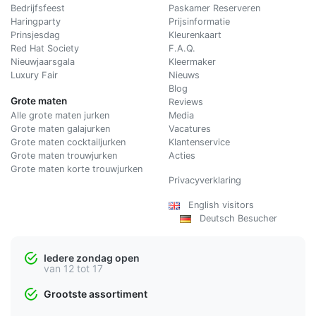
Bedrijfsfeest
Paskamer Reserveren
Haringparty
Prijsinformatie
Prinsjesdag
Kleurenkaart
Red Hat Society
F.A.Q.
Nieuwjaarsgala
Kleermaker
Luxury Fair
Nieuws
Blog
Grote maten
Reviews
Alle grote maten jurken
Media
Grote maten galajurken
Vacatures
Grote maten cocktailjurken
Klantenservice
Grote maten trouwjurken
Acties
Grote maten korte trouwjurken
Privacyverklaring
English visitors
Deutsch Besucher
Iedere zondag open
van 12 tot 17
Grootste assortiment