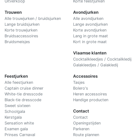
Uitverkoop
Korte feestjurken
Trouwen
Avondjurken
Alle trouwjurken / bruidsjurken
Alle avondjurken
Lange bruidsjurken
Lange avondjurken
Korte trouwjurken
Korte avondjurken
Bruidsaccessoires
Lang in grote maat
Bruidsmeisjes
Kort in grote maat
Vlaamse klanten
Cocktailkleedjes / Cocktailkledij
Galakleedjes / Galakledij
Feestjurken
Accessoires
Alle feestjurken
Tasjes
Captain cruise dinner
Bolero's
White-tie dresscode
Heren accessoires
Black-tie dresscode
Handige producten
Sweet sixteen
Contact
Schoolgala
Kerstgala
C
ontact
Sensation white
Openingstijden
Examen gala
Parkeren
Prinses Carnaval
Route plannen