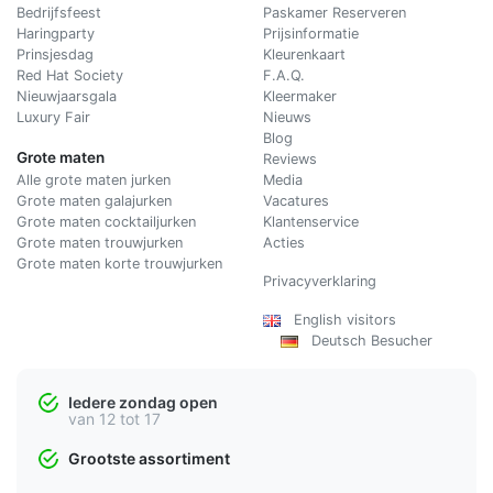
Bedrijfsfeest
Paskamer Reserveren
Haringparty
Prijsinformatie
Prinsjesdag
Kleurenkaart
Red Hat Society
F.A.Q.
Nieuwjaarsgala
Kleermaker
Luxury Fair
Nieuws
Blog
Grote maten
Reviews
Alle grote maten jurken
Media
Grote maten galajurken
Vacatures
Grote maten cocktailjurken
Klantenservice
Grote maten trouwjurken
Acties
Grote maten korte trouwjurken
Privacyverklaring
English visitors
Deutsch Besucher
Iedere zondag open
van 12 tot 17
Grootste assortiment