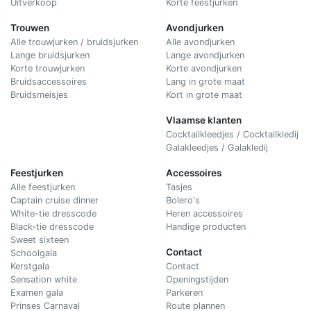
Uitverkoop
Korte feestjurken
Trouwen
Avondjurken
Alle trouwjurken / bruidsjurken
Alle avondjurken
Lange bruidsjurken
Lange avondjurken
Korte trouwjurken
Korte avondjurken
Bruidsaccessoires
Lang in grote maat
Bruidsmeisjes
Kort in grote maat
Vlaamse klanten
Cocktailkleedjes / Cocktailkledij
Galakleedjes / Galakledij
Feestjurken
Accessoires
Alle feestjurken
Tasjes
Captain cruise dinner
Bolero's
White-tie dresscode
Heren accessoires
Black-tie dresscode
Handige producten
Sweet sixteen
Contact
Schoolgala
Kerstgala
C
ontact
Sensation white
Openingstijden
Examen gala
Parkeren
Prinses Carnaval
Route plannen