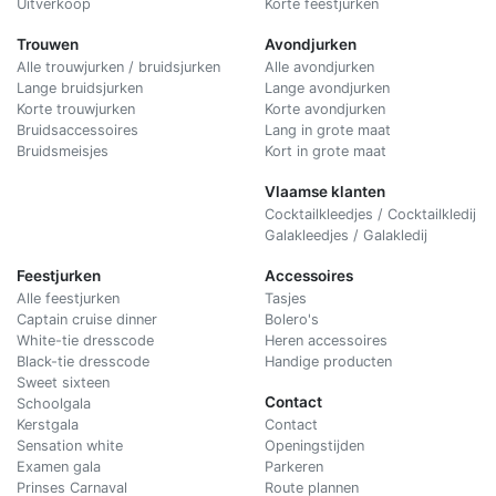
Uitverkoop
Korte feestjurken
Trouwen
Avondjurken
Alle trouwjurken / bruidsjurken
Alle avondjurken
Lange bruidsjurken
Lange avondjurken
Korte trouwjurken
Korte avondjurken
Bruidsaccessoires
Lang in grote maat
Bruidsmeisjes
Kort in grote maat
Vlaamse klanten
Cocktailkleedjes / Cocktailkledij
Galakleedjes / Galakledij
Feestjurken
Accessoires
Alle feestjurken
Tasjes
Captain cruise dinner
Bolero's
White-tie dresscode
Heren accessoires
Black-tie dresscode
Handige producten
Sweet sixteen
Contact
Schoolgala
Kerstgala
C
ontact
Sensation white
Openingstijden
Examen gala
Parkeren
Prinses Carnaval
Route plannen