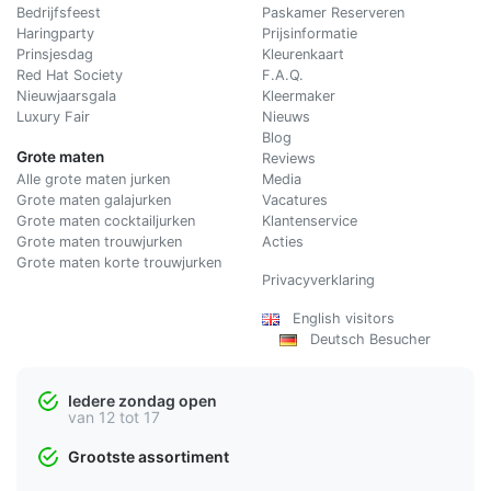
Bedrijfsfeest
Paskamer Reserveren
Haringparty
Prijsinformatie
Prinsjesdag
Kleurenkaart
Red Hat Society
F.A.Q.
Nieuwjaarsgala
Kleermaker
Luxury Fair
Nieuws
Blog
Grote maten
Reviews
Alle grote maten jurken
Media
Grote maten galajurken
Vacatures
Grote maten cocktailjurken
Klantenservice
Grote maten trouwjurken
Acties
Grote maten korte trouwjurken
Privacyverklaring
English visitors
Deutsch Besucher
Iedere zondag open
van 12 tot 17
Grootste assortiment