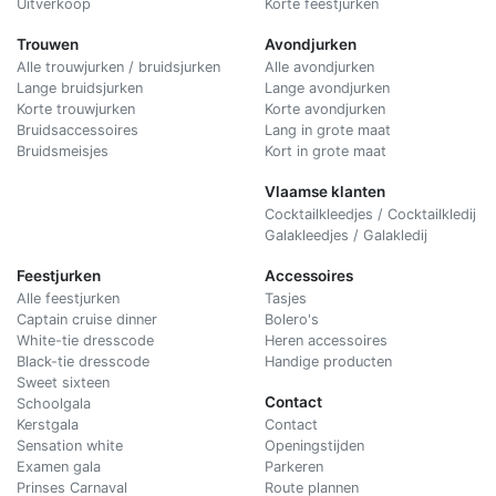
Uitverkoop
Korte feestjurken
Trouwen
Avondjurken
Alle trouwjurken / bruidsjurken
Alle avondjurken
Lange bruidsjurken
Lange avondjurken
Korte trouwjurken
Korte avondjurken
Bruidsaccessoires
Lang in grote maat
Bruidsmeisjes
Kort in grote maat
Vlaamse klanten
Cocktailkleedjes / Cocktailkledij
Galakleedjes / Galakledij
Feestjurken
Accessoires
Alle feestjurken
Tasjes
Captain cruise dinner
Bolero's
White-tie dresscode
Heren accessoires
Black-tie dresscode
Handige producten
Sweet sixteen
Contact
Schoolgala
Kerstgala
C
ontact
Sensation white
Openingstijden
Examen gala
Parkeren
Prinses Carnaval
Route plannen