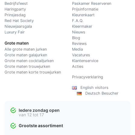
Bedrijfsfeest
Paskamer Reserveren
Haringparty
Prijsinformatie
Prinsjesdag
Kleurenkaart
Red Hat Society
F.A.Q.
Nieuwjaarsgala
Kleermaker
Luxury Fair
Nieuws
Blog
Grote maten
Reviews
Alle grote maten jurken
Media
Grote maten galajurken
Vacatures
Grote maten cocktailjurken
Klantenservice
Grote maten trouwjurken
Acties
Grote maten korte trouwjurken
Privacyverklaring
English visitors
Deutsch Besucher
Iedere zondag open
van 12 tot 17
Grootste assortiment