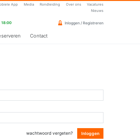
obiele App
Media
Rondleiding
Over ons
Vacatures
Nieuws
 18:00
Inloggen / Registreren
eserveren
Contact
wachtwoord vergeten?
Inloggen