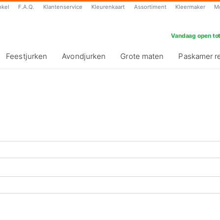
nkel
F.A.Q.
Klantenservice
Kleurenkaart
Assortiment
Kleermaker
M
Vandaag open tot
Feestjurken
Avondjurken
Grote maten
Paskamer r