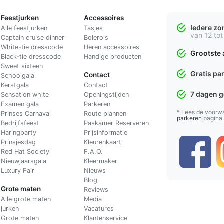
Feestjurken
Accessoires
Iedere z
Alle feestjurken
Tasjes
van 12 tot
Captain cruise dinner
Bolero's
White-tie dresscode
Heren accessoires
Grootste 
Black-tie dresscode
Handige producten
Sweet sixteen
Gratis pa
Contact
Schoolgala
Kerstgala
C
ontact
7 dagen 
Sensation white
Openingstijden
Examen gala
Parkeren
* Lees de voorw
Prinses Carnaval
Route plannen
parkeren
pagina
Bedrijfsfeest
Paskamer Reserveren
Haringparty
Prijsinformatie
Prinsjesdag
Kleurenkaart
Red Hat Society
F.A.Q.
Nieuwjaarsgala
Kleermaker
Luxury Fair
Nieuws
Blog
Grote maten
Reviews
Alle grote maten
Media
jurken
Vacatures
Grote maten
Klantenservice