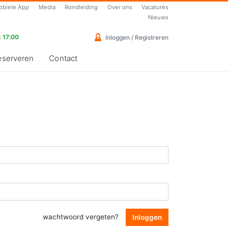
obiele App
Media
Rondleiding
Over ons
Vacatures
Nieuws
 17:00
Inloggen / Registreren
eserveren
Contact
wachtwoord vergeten?
Inloggen