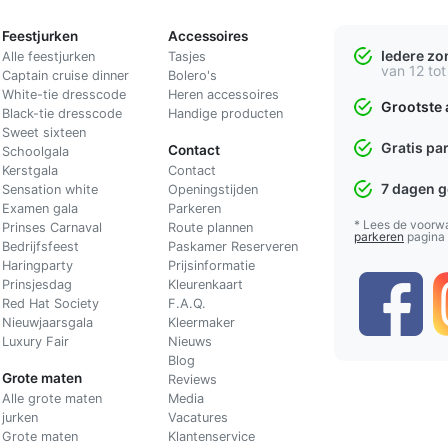
Feestjurken
Accessoires
Iedere z
Alle feestjurken
Tasjes
van 12 tot
Captain cruise dinner
Bolero's
White-tie dresscode
Heren accessoires
Grootste 
Black-tie dresscode
Handige producten
Sweet sixteen
Gratis pa
Contact
Schoolgala
Kerstgala
C
ontact
7 dagen 
Sensation white
Openingstijden
Examen gala
Parkeren
* Lees de voorw
Prinses Carnaval
Route plannen
parkeren
pagina
Bedrijfsfeest
Paskamer Reserveren
Haringparty
Prijsinformatie
Prinsjesdag
Kleurenkaart
Red Hat Society
F.A.Q.
Nieuwjaarsgala
Kleermaker
Luxury Fair
Nieuws
Blog
Grote maten
Reviews
Alle grote maten
Media
jurken
Vacatures
Grote maten
Klantenservice