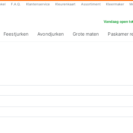
nkel
F.A.Q.
Klantenservice
Kleurenkaart
Assortiment
Kleermaker
M
Vandaag open tot
Feestjurken
Avondjurken
Grote maten
Paskamer r