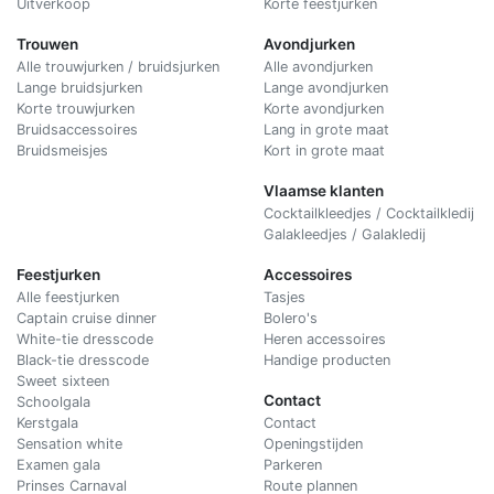
Uitverkoop
Korte feestjurken
Trouwen
Avondjurken
Alle trouwjurken / bruidsjurken
Alle avondjurken
Lange bruidsjurken
Lange avondjurken
Korte trouwjurken
Korte avondjurken
Bruidsaccessoires
Lang in grote maat
Bruidsmeisjes
Kort in grote maat
Vlaamse klanten
Cocktailkleedjes / Cocktailkledij
Galakleedjes / Galakledij
Feestjurken
Accessoires
Alle feestjurken
Tasjes
Captain cruise dinner
Bolero's
White-tie dresscode
Heren accessoires
Black-tie dresscode
Handige producten
Sweet sixteen
Contact
Schoolgala
Kerstgala
C
ontact
Sensation white
Openingstijden
Examen gala
Parkeren
Prinses Carnaval
Route plannen