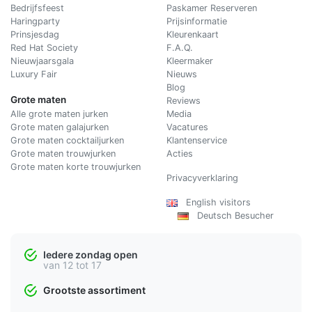
Bedrijfsfeest
Paskamer Reserveren
Haringparty
Prijsinformatie
Prinsjesdag
Kleurenkaart
Red Hat Society
F.A.Q.
Nieuwjaarsgala
Kleermaker
Luxury Fair
Nieuws
Blog
Grote maten
Reviews
Alle grote maten jurken
Media
Grote maten galajurken
Vacatures
Grote maten cocktailjurken
Klantenservice
Grote maten trouwjurken
Acties
Grote maten korte trouwjurken
Privacyverklaring
English visitors
Deutsch Besucher
Iedere zondag open
van 12 tot 17
Grootste assortiment