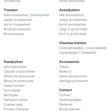
Uitverkoop
Korte feestjurken
Trouwen
Avondjurken
Alle trouwjurken / bruidsjurken
Alle avondjurken
Lange bruidsjurken
Lange avondjurken
Korte trouwjurken
Korte avondjurken
Bruidsaccessoires
Lang in grote maat
Bruidsmeisjes
Kort in grote maat
Vlaamse klanten
Cocktailkleedjes / Cocktailkledij
Galakleedjes / Galakledij
Feestjurken
Accessoires
Alle feestjurken
Tasjes
Captain cruise dinner
Bolero's
White-tie dresscode
Heren accessoires
Black-tie dresscode
Handige producten
Sweet sixteen
Contact
Schoolgala
Kerstgala
C
ontact
Sensation white
Openingstijden
Examen gala
Parkeren
Prinses Carnaval
Route plannen