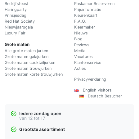
Bedrijfsfeest
Paskamer Reserveren
Haringparty
Prijsinformatie
Prinsjesdag
Kleurenkaart
Red Hat Society
F.A.Q.
Nieuwjaarsgala
Kleermaker
Luxury Fair
Nieuws
Blog
Grote maten
Reviews
Alle grote maten jurken
Media
Grote maten galajurken
Vacatures
Grote maten cocktailjurken
Klantenservice
Grote maten trouwjurken
Acties
Grote maten korte trouwjurken
Privacyverklaring
English visitors
Deutsch Besucher
Iedere zondag open
van 12 tot 17
Grootste assortiment