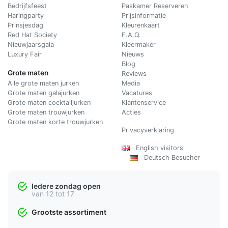
Bedrijfsfeest
Paskamer Reserveren
Haringparty
Prijsinformatie
Prinsjesdag
Kleurenkaart
Red Hat Society
F.A.Q.
Nieuwjaarsgala
Kleermaker
Luxury Fair
Nieuws
Blog
Grote maten
Reviews
Alle grote maten jurken
Media
Grote maten galajurken
Vacatures
Grote maten cocktailjurken
Klantenservice
Grote maten trouwjurken
Acties
Grote maten korte trouwjurken
Privacyverklaring
English visitors
Deutsch Besucher
Iedere zondag open
van 12 tot 17
Grootste assortiment