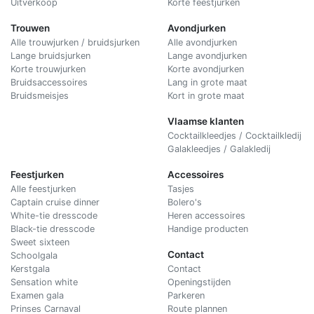
Uitverkoop
Korte feestjurken
Trouwen
Avondjurken
Alle trouwjurken / bruidsjurken
Alle avondjurken
Lange bruidsjurken
Lange avondjurken
Korte trouwjurken
Korte avondjurken
Bruidsaccessoires
Lang in grote maat
Bruidsmeisjes
Kort in grote maat
Vlaamse klanten
Cocktailkleedjes / Cocktailkledij
Galakleedjes / Galakledij
Feestjurken
Accessoires
Alle feestjurken
Tasjes
Captain cruise dinner
Bolero's
White-tie dresscode
Heren accessoires
Black-tie dresscode
Handige producten
Sweet sixteen
Contact
Schoolgala
Kerstgala
C
ontact
Sensation white
Openingstijden
Examen gala
Parkeren
Prinses Carnaval
Route plannen