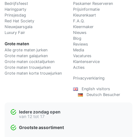
Bedrijfsfeest
Paskamer Reserveren
Haringparty
Prijsinformatie
Prinsjesdag
Kleurenkaart
Red Hat Society
F.A.Q.
Nieuwjaarsgala
Kleermaker
Luxury Fair
Nieuws
Blog
Grote maten
Reviews
Alle grote maten jurken
Media
Grote maten galajurken
Vacatures
Grote maten cocktailjurken
Klantenservice
Grote maten trouwjurken
Acties
Grote maten korte trouwjurken
Privacyverklaring
English visitors
Deutsch Besucher
Iedere zondag open
van 12 tot 17
Grootste assortiment