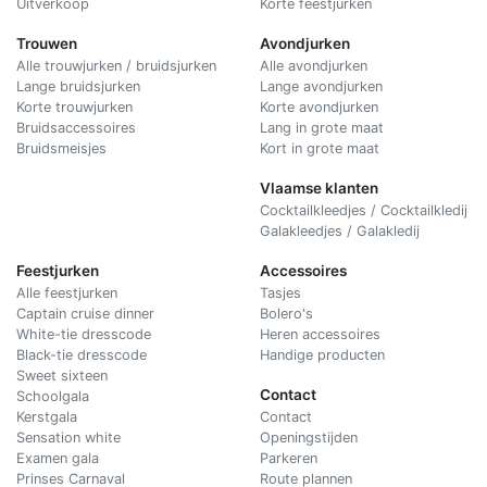
Uitverkoop
Korte feestjurken
Trouwen
Avondjurken
Alle trouwjurken / bruidsjurken
Alle avondjurken
Lange bruidsjurken
Lange avondjurken
Korte trouwjurken
Korte avondjurken
Bruidsaccessoires
Lang in grote maat
Bruidsmeisjes
Kort in grote maat
Vlaamse klanten
Cocktailkleedjes / Cocktailkledij
Galakleedjes / Galakledij
Feestjurken
Accessoires
Alle feestjurken
Tasjes
Captain cruise dinner
Bolero's
White-tie dresscode
Heren accessoires
Black-tie dresscode
Handige producten
Sweet sixteen
Contact
Schoolgala
Kerstgala
C
ontact
Sensation white
Openingstijden
Examen gala
Parkeren
Prinses Carnaval
Route plannen