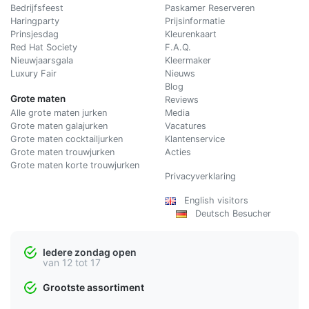
Bedrijfsfeest
Paskamer Reserveren
Haringparty
Prijsinformatie
Prinsjesdag
Kleurenkaart
Red Hat Society
F.A.Q.
Nieuwjaarsgala
Kleermaker
Luxury Fair
Nieuws
Blog
Grote maten
Reviews
Alle grote maten jurken
Media
Grote maten galajurken
Vacatures
Grote maten cocktailjurken
Klantenservice
Grote maten trouwjurken
Acties
Grote maten korte trouwjurken
Privacyverklaring
English visitors
Deutsch Besucher
Iedere zondag open
van 12 tot 17
Grootste assortiment