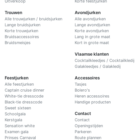
Uitverkoop
Korte feestjurken
Trouwen
Avondjurken
Alle trouwjurken / bruidsjurken
Alle avondjurken
Lange bruidsjurken
Lange avondjurken
Korte trouwjurken
Korte avondjurken
Bruidsaccessoires
Lang in grote maat
Bruidsmeisjes
Kort in grote maat
Vlaamse klanten
Cocktailkleedjes / Cocktailkledij
Galakleedjes / Galakledij
Feestjurken
Accessoires
Alle feestjurken
Tasjes
Captain cruise dinner
Bolero's
White-tie dresscode
Heren accessoires
Black-tie dresscode
Handige producten
Sweet sixteen
Contact
Schoolgala
Kerstgala
C
ontact
Sensation white
Openingstijden
Examen gala
Parkeren
Prinses Carnaval
Route plannen