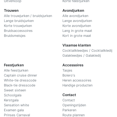
Uitverkoop
Korte feestjurken
Trouwen
Avondjurken
Alle trouwjurken / bruidsjurken
Alle avondjurken
Lange bruidsjurken
Lange avondjurken
Korte trouwjurken
Korte avondjurken
Bruidsaccessoires
Lang in grote maat
Bruidsmeisjes
Kort in grote maat
Vlaamse klanten
Cocktailkleedjes / Cocktailkledij
Galakleedjes / Galakledij
Feestjurken
Accessoires
Alle feestjurken
Tasjes
Captain cruise dinner
Bolero's
White-tie dresscode
Heren accessoires
Black-tie dresscode
Handige producten
Sweet sixteen
Contact
Schoolgala
Kerstgala
C
ontact
Sensation white
Openingstijden
Examen gala
Parkeren
Prinses Carnaval
Route plannen