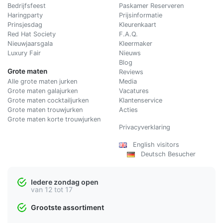
Bedrijfsfeest
Paskamer Reserveren
Haringparty
Prijsinformatie
Prinsjesdag
Kleurenkaart
Red Hat Society
F.A.Q.
Nieuwjaarsgala
Kleermaker
Luxury Fair
Nieuws
Blog
Grote maten
Reviews
Alle grote maten jurken
Media
Grote maten galajurken
Vacatures
Grote maten cocktailjurken
Klantenservice
Grote maten trouwjurken
Acties
Grote maten korte trouwjurken
Privacyverklaring
English visitors
Deutsch Besucher
Iedere zondag open
van 12 tot 17
Grootste assortiment