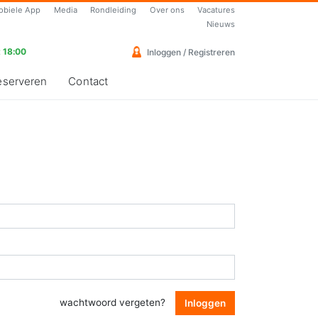
obiele App
Media
Rondleiding
Over ons
Vacatures
Nieuws
 18:00
Inloggen / Registreren
eserveren
Contact
wachtwoord vergeten?
Inloggen