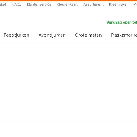
nkel
F.A.Q.
Klantenservice
Kleurenkaart
Assortiment
Kleermaker
M
Vandaag open tot
Feestjurken
Avondjurken
Grote maten
Paskamer r