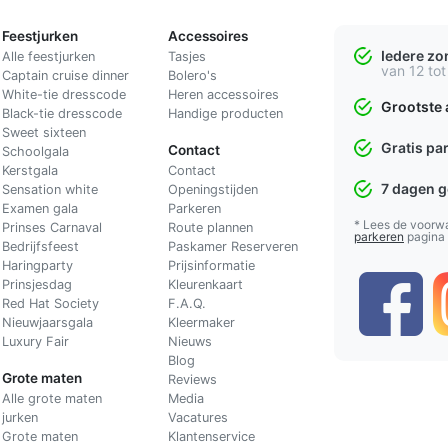
Feestjurken
Accessoires
Iedere z
Alle feestjurken
Tasjes
van 12 tot
Captain cruise dinner
Bolero's
White-tie dresscode
Heren accessoires
Grootste 
Black-tie dresscode
Handige producten
Sweet sixteen
Gratis pa
Contact
Schoolgala
Kerstgala
C
ontact
7 dagen 
Sensation white
Openingstijden
Examen gala
Parkeren
* Lees de voorw
Prinses Carnaval
Route plannen
parkeren
pagina
Bedrijfsfeest
Paskamer Reserveren
Haringparty
Prijsinformatie
Prinsjesdag
Kleurenkaart
Red Hat Society
F.A.Q.
Nieuwjaarsgala
Kleermaker
Luxury Fair
Nieuws
Blog
Grote maten
Reviews
Alle grote maten
Media
jurken
Vacatures
Grote maten
Klantenservice