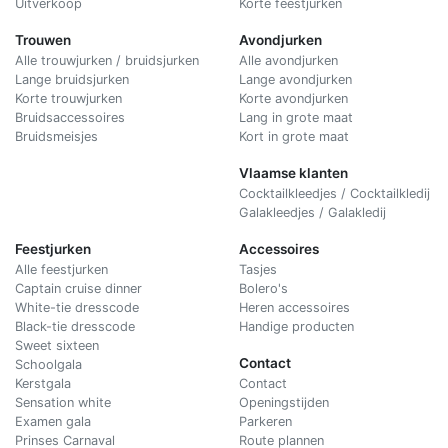
Uitverkoop
Korte feestjurken
Trouwen
Avondjurken
Alle trouwjurken / bruidsjurken
Alle avondjurken
Lange bruidsjurken
Lange avondjurken
Korte trouwjurken
Korte avondjurken
Bruidsaccessoires
Lang in grote maat
Bruidsmeisjes
Kort in grote maat
Vlaamse klanten
Cocktailkleedjes / Cocktailkledij
Galakleedjes / Galakledij
Feestjurken
Accessoires
Alle feestjurken
Tasjes
Captain cruise dinner
Bolero's
White-tie dresscode
Heren accessoires
Black-tie dresscode
Handige producten
Sweet sixteen
Contact
Schoolgala
Kerstgala
C
ontact
Sensation white
Openingstijden
Examen gala
Parkeren
Prinses Carnaval
Route plannen