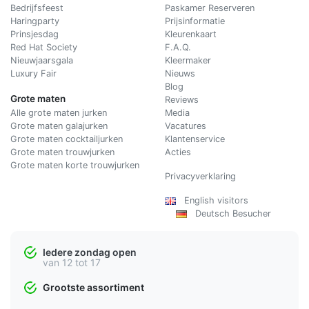
Bedrijfsfeest
Paskamer Reserveren
Haringparty
Prijsinformatie
Prinsjesdag
Kleurenkaart
Red Hat Society
F.A.Q.
Nieuwjaarsgala
Kleermaker
Luxury Fair
Nieuws
Blog
Grote maten
Reviews
Alle grote maten jurken
Media
Grote maten galajurken
Vacatures
Grote maten cocktailjurken
Klantenservice
Grote maten trouwjurken
Acties
Grote maten korte trouwjurken
Privacyverklaring
English visitors
Deutsch Besucher
Iedere zondag open
van 12 tot 17
Grootste assortiment