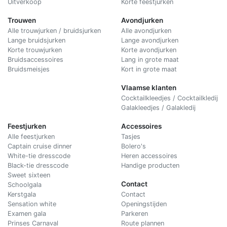
Uitverkoop
Korte feestjurken
Trouwen
Avondjurken
Alle trouwjurken / bruidsjurken
Alle avondjurken
Lange bruidsjurken
Lange avondjurken
Korte trouwjurken
Korte avondjurken
Bruidsaccessoires
Lang in grote maat
Bruidsmeisjes
Kort in grote maat
Vlaamse klanten
Cocktailkleedjes / Cocktailkledij
Galakleedjes / Galakledij
Feestjurken
Accessoires
Alle feestjurken
Tasjes
Captain cruise dinner
Bolero's
White-tie dresscode
Heren accessoires
Black-tie dresscode
Handige producten
Sweet sixteen
Contact
Schoolgala
Kerstgala
C
ontact
Sensation white
Openingstijden
Examen gala
Parkeren
Prinses Carnaval
Route plannen