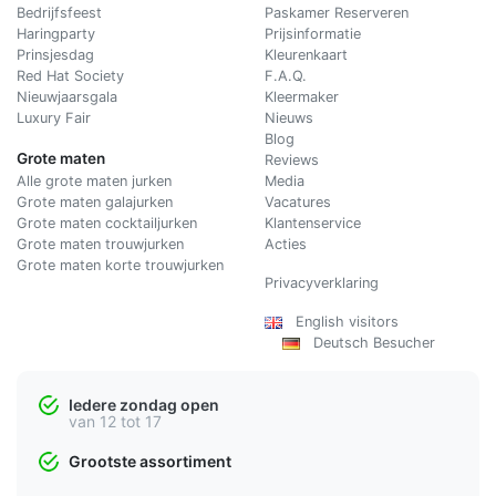
Bedrijfsfeest
Paskamer Reserveren
Haringparty
Prijsinformatie
Prinsjesdag
Kleurenkaart
Red Hat Society
F.A.Q.
Nieuwjaarsgala
Kleermaker
Luxury Fair
Nieuws
Blog
Grote maten
Reviews
Alle grote maten jurken
Media
Grote maten galajurken
Vacatures
Grote maten cocktailjurken
Klantenservice
Grote maten trouwjurken
Acties
Grote maten korte trouwjurken
Privacyverklaring
English visitors
Deutsch Besucher
Iedere zondag open
van 12 tot 17
Grootste assortiment