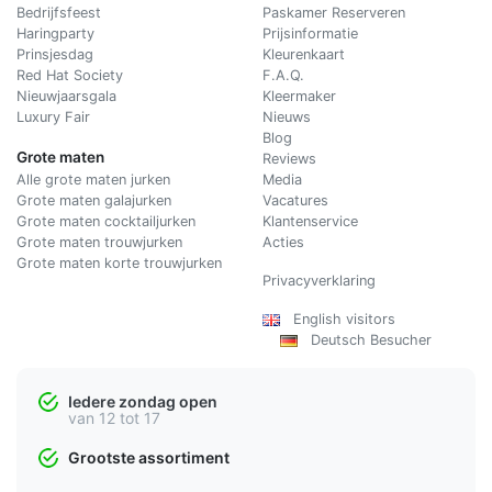
Bedrijfsfeest
Paskamer Reserveren
Haringparty
Prijsinformatie
Prinsjesdag
Kleurenkaart
Red Hat Society
F.A.Q.
Nieuwjaarsgala
Kleermaker
Luxury Fair
Nieuws
Blog
Grote maten
Reviews
Alle grote maten jurken
Media
Grote maten galajurken
Vacatures
Grote maten cocktailjurken
Klantenservice
Grote maten trouwjurken
Acties
Grote maten korte trouwjurken
Privacyverklaring
English visitors
Deutsch Besucher
Iedere zondag open
van 12 tot 17
Grootste assortiment