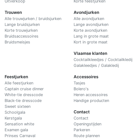
Uitverkoop
Korte feestjurken
Trouwen
Avondjurken
Alle trouwjurken / bruidsjurken
Alle avondjurken
Lange bruidsjurken
Lange avondjurken
Korte trouwjurken
Korte avondjurken
Bruidsaccessoires
Lang in grote maat
Bruidsmeisjes
Kort in grote maat
Vlaamse klanten
Cocktailkleedjes / Cocktailkledij
Galakleedjes / Galakledij
Feestjurken
Accessoires
Alle feestjurken
Tasjes
Captain cruise dinner
Bolero's
White-tie dresscode
Heren accessoires
Black-tie dresscode
Handige producten
Sweet sixteen
Contact
Schoolgala
Kerstgala
C
ontact
Sensation white
Openingstijden
Examen gala
Parkeren
Prinses Carnaval
Route plannen