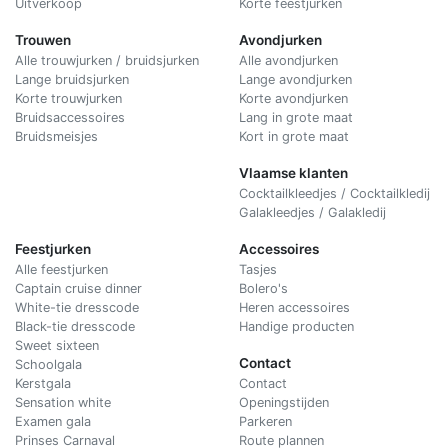
Uitverkoop
Korte feestjurken
Trouwen
Avondjurken
Alle trouwjurken / bruidsjurken
Alle avondjurken
Lange bruidsjurken
Lange avondjurken
Korte trouwjurken
Korte avondjurken
Bruidsaccessoires
Lang in grote maat
Bruidsmeisjes
Kort in grote maat
Vlaamse klanten
Cocktailkleedjes / Cocktailkledij
Galakleedjes / Galakledij
Feestjurken
Accessoires
Alle feestjurken
Tasjes
Captain cruise dinner
Bolero's
White-tie dresscode
Heren accessoires
Black-tie dresscode
Handige producten
Sweet sixteen
Contact
Schoolgala
Kerstgala
C
ontact
Sensation white
Openingstijden
Examen gala
Parkeren
Prinses Carnaval
Route plannen