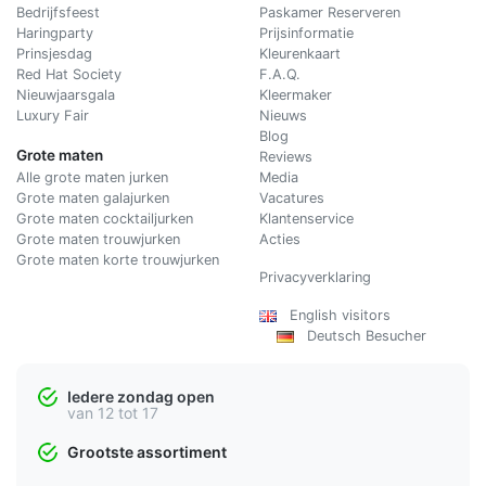
Bedrijfsfeest
Paskamer Reserveren
Haringparty
Prijsinformatie
Prinsjesdag
Kleurenkaart
Red Hat Society
F.A.Q.
Nieuwjaarsgala
Kleermaker
Luxury Fair
Nieuws
Blog
Grote maten
Reviews
Alle grote maten jurken
Media
Grote maten galajurken
Vacatures
Grote maten cocktailjurken
Klantenservice
Grote maten trouwjurken
Acties
Grote maten korte trouwjurken
Privacyverklaring
English visitors
Deutsch Besucher
Iedere zondag open
van 12 tot 17
Grootste assortiment