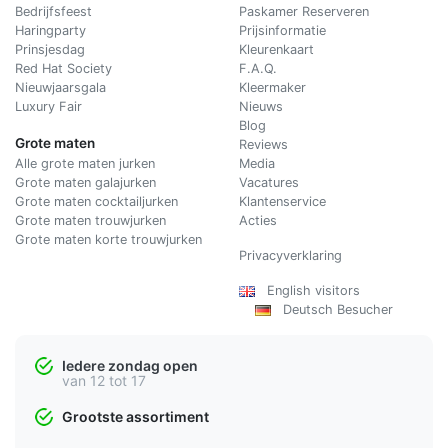
Bedrijfsfeest
Paskamer Reserveren
Haringparty
Prijsinformatie
Prinsjesdag
Kleurenkaart
Red Hat Society
F.A.Q.
Nieuwjaarsgala
Kleermaker
Luxury Fair
Nieuws
Blog
Grote maten
Reviews
Alle grote maten jurken
Media
Grote maten galajurken
Vacatures
Grote maten cocktailjurken
Klantenservice
Grote maten trouwjurken
Acties
Grote maten korte trouwjurken
Privacyverklaring
English visitors
Deutsch Besucher
Iedere zondag open
van 12 tot 17
Grootste assortiment