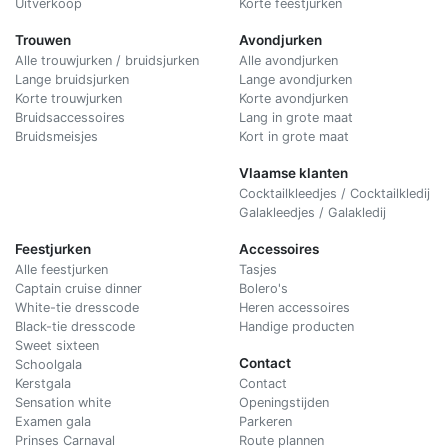
Uitverkoop
Korte feestjurken
Trouwen
Avondjurken
Alle trouwjurken / bruidsjurken
Alle avondjurken
Lange bruidsjurken
Lange avondjurken
Korte trouwjurken
Korte avondjurken
Bruidsaccessoires
Lang in grote maat
Bruidsmeisjes
Kort in grote maat
Vlaamse klanten
Cocktailkleedjes / Cocktailkledij
Galakleedjes / Galakledij
Feestjurken
Accessoires
Alle feestjurken
Tasjes
Captain cruise dinner
Bolero's
White-tie dresscode
Heren accessoires
Black-tie dresscode
Handige producten
Sweet sixteen
Contact
Schoolgala
Kerstgala
C
ontact
Sensation white
Openingstijden
Examen gala
Parkeren
Prinses Carnaval
Route plannen