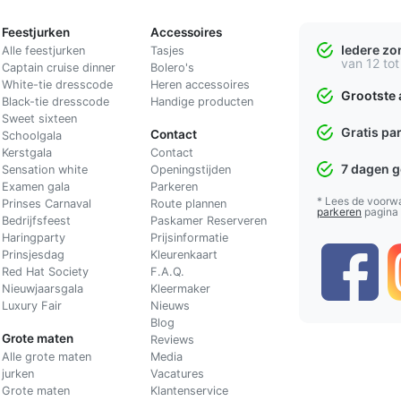
Feestjurken
Accessoires
Iedere z
Alle feestjurken
Tasjes
van 12 tot
Captain cruise dinner
Bolero's
White-tie dresscode
Heren accessoires
Grootste 
Black-tie dresscode
Handige producten
Sweet sixteen
Gratis pa
Contact
Schoolgala
Kerstgala
C
ontact
7 dagen 
Sensation white
Openingstijden
Examen gala
Parkeren
* Lees de voorw
Prinses Carnaval
Route plannen
parkeren
pagina
Bedrijfsfeest
Paskamer Reserveren
Haringparty
Prijsinformatie
Prinsjesdag
Kleurenkaart
Red Hat Society
F.A.Q.
Nieuwjaarsgala
Kleermaker
Luxury Fair
Nieuws
Blog
Grote maten
Reviews
Alle grote maten
Media
jurken
Vacatures
Grote maten
Klantenservice