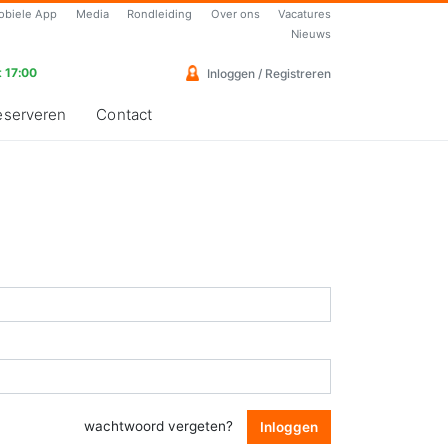
obiele App
Media
Rondleiding
Over ons
Vacatures
Nieuws
 17:00
Inloggen / Registreren
eserveren
Contact
wachtwoord vergeten?
Inloggen