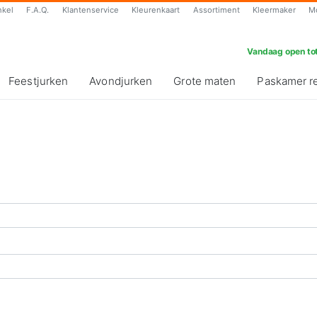
nkel
F.A.Q.
Klantenservice
Kleurenkaart
Assortiment
Kleermaker
M
Vandaag open tot
Feestjurken
Avondjurken
Grote maten
Paskamer r