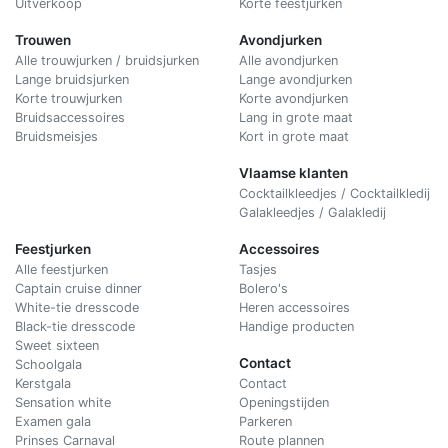
Uitverkoop
Korte feestjurken
Trouwen
Avondjurken
Alle trouwjurken / bruidsjurken
Alle avondjurken
Lange bruidsjurken
Lange avondjurken
Korte trouwjurken
Korte avondjurken
Bruidsaccessoires
Lang in grote maat
Bruidsmeisjes
Kort in grote maat
Vlaamse klanten
Cocktailkleedjes / Cocktailkledij
Galakleedjes / Galakledij
Feestjurken
Accessoires
Alle feestjurken
Tasjes
Captain cruise dinner
Bolero's
White-tie dresscode
Heren accessoires
Black-tie dresscode
Handige producten
Sweet sixteen
Contact
Schoolgala
Kerstgala
C
ontact
Sensation white
Openingstijden
Examen gala
Parkeren
Prinses Carnaval
Route plannen