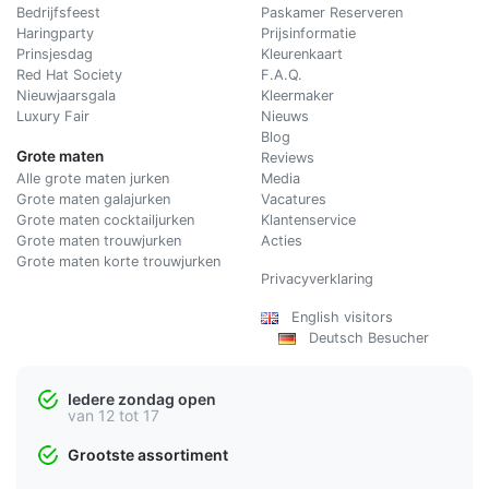
Bedrijfsfeest
Paskamer Reserveren
Haringparty
Prijsinformatie
Prinsjesdag
Kleurenkaart
Red Hat Society
F.A.Q.
Nieuwjaarsgala
Kleermaker
Luxury Fair
Nieuws
Blog
Grote maten
Reviews
Alle grote maten jurken
Media
Grote maten galajurken
Vacatures
Grote maten cocktailjurken
Klantenservice
Grote maten trouwjurken
Acties
Grote maten korte trouwjurken
Privacyverklaring
English visitors
Deutsch Besucher
Iedere zondag open
van 12 tot 17
Grootste assortiment