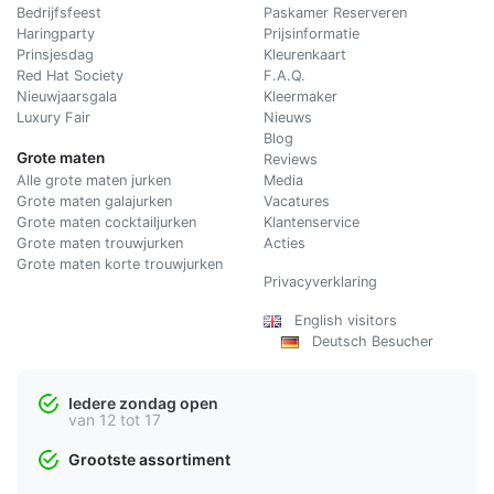
Bedrijfsfeest
Paskamer Reserveren
Haringparty
Prijsinformatie
Prinsjesdag
Kleurenkaart
Red Hat Society
F.A.Q.
Nieuwjaarsgala
Kleermaker
Luxury Fair
Nieuws
Blog
Grote maten
Reviews
Alle grote maten jurken
Media
Grote maten galajurken
Vacatures
Grote maten cocktailjurken
Klantenservice
Grote maten trouwjurken
Acties
Grote maten korte trouwjurken
Privacyverklaring
English visitors
Deutsch Besucher
Iedere zondag open
van 12 tot 17
Grootste assortiment