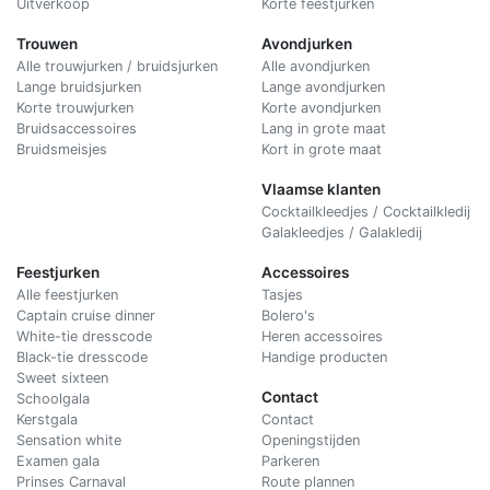
Uitverkoop
Korte feestjurken
Trouwen
Avondjurken
Alle trouwjurken / bruidsjurken
Alle avondjurken
Lange bruidsjurken
Lange avondjurken
Korte trouwjurken
Korte avondjurken
Bruidsaccessoires
Lang in grote maat
Bruidsmeisjes
Kort in grote maat
Vlaamse klanten
Cocktailkleedjes / Cocktailkledij
Galakleedjes / Galakledij
Feestjurken
Accessoires
Alle feestjurken
Tasjes
Captain cruise dinner
Bolero's
White-tie dresscode
Heren accessoires
Black-tie dresscode
Handige producten
Sweet sixteen
Contact
Schoolgala
Kerstgala
C
ontact
Sensation white
Openingstijden
Examen gala
Parkeren
Prinses Carnaval
Route plannen