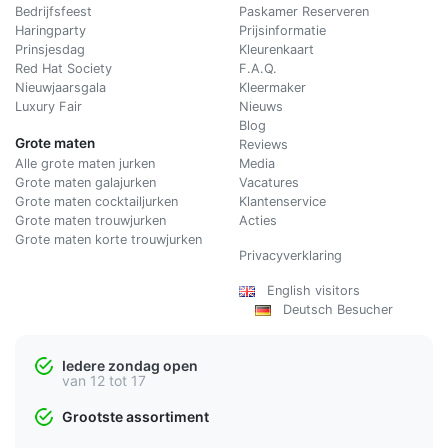
Bedrijfsfeest
Paskamer Reserveren
Haringparty
Prijsinformatie
Prinsjesdag
Kleurenkaart
Red Hat Society
F.A.Q.
Nieuwjaarsgala
Kleermaker
Luxury Fair
Nieuws
Blog
Grote maten
Reviews
Alle grote maten jurken
Media
Grote maten galajurken
Vacatures
Grote maten cocktailjurken
Klantenservice
Grote maten trouwjurken
Acties
Grote maten korte trouwjurken
Privacyverklaring
English visitors
Deutsch Besucher
Iedere zondag open
van 12 tot 17
Grootste assortiment