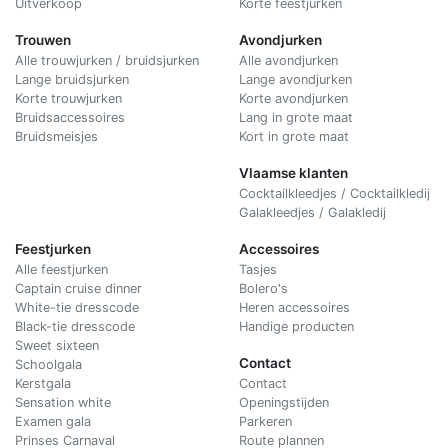
Uitverkoop
Korte feestjurken
Trouwen
Avondjurken
Alle trouwjurken / bruidsjurken
Alle avondjurken
Lange bruidsjurken
Lange avondjurken
Korte trouwjurken
Korte avondjurken
Bruidsaccessoires
Lang in grote maat
Bruidsmeisjes
Kort in grote maat
Vlaamse klanten
Cocktailkleedjes / Cocktailkledij
Galakleedjes / Galakledij
Feestjurken
Accessoires
Alle feestjurken
Tasjes
Captain cruise dinner
Bolero's
White-tie dresscode
Heren accessoires
Black-tie dresscode
Handige producten
Sweet sixteen
Contact
Schoolgala
Kerstgala
C
ontact
Sensation white
Openingstijden
Examen gala
Parkeren
Prinses Carnaval
Route plannen