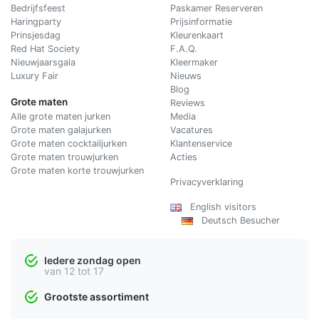
Bedrijfsfeest
Paskamer Reserveren
Haringparty
Prijsinformatie
Prinsjesdag
Kleurenkaart
Red Hat Society
F.A.Q.
Nieuwjaarsgala
Kleermaker
Luxury Fair
Nieuws
Blog
Grote maten
Reviews
Alle grote maten jurken
Media
Grote maten galajurken
Vacatures
Grote maten cocktailjurken
Klantenservice
Grote maten trouwjurken
Acties
Grote maten korte trouwjurken
Privacyverklaring
English visitors
Deutsch Besucher
Iedere zondag open
van 12 tot 17
Grootste assortiment