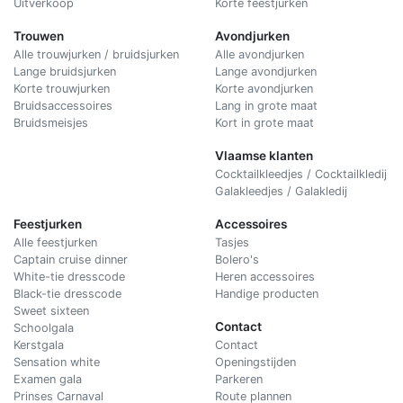
Uitverkoop
Korte feestjurken
Trouwen
Avondjurken
Alle trouwjurken / bruidsjurken
Alle avondjurken
Lange bruidsjurken
Lange avondjurken
Korte trouwjurken
Korte avondjurken
Bruidsaccessoires
Lang in grote maat
Bruidsmeisjes
Kort in grote maat
Vlaamse klanten
Cocktailkleedjes / Cocktailkledij
Galakleedjes / Galakledij
Feestjurken
Accessoires
Alle feestjurken
Tasjes
Captain cruise dinner
Bolero's
White-tie dresscode
Heren accessoires
Black-tie dresscode
Handige producten
Sweet sixteen
Contact
Schoolgala
Kerstgala
C
ontact
Sensation white
Openingstijden
Examen gala
Parkeren
Prinses Carnaval
Route plannen