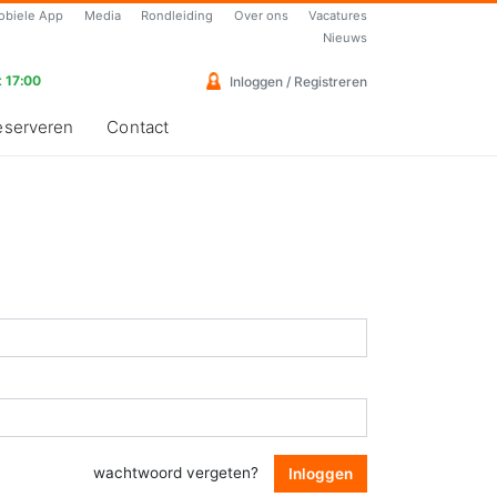
obiele App
Media
Rondleiding
Over ons
Vacatures
Nieuws
 17:00
Inloggen / Registreren
eserveren
Contact
wachtwoord vergeten?
Inloggen