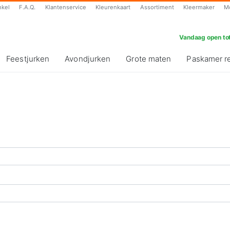
nkel
F.A.Q.
Klantenservice
Kleurenkaart
Assortiment
Kleermaker
M
Vandaag open tot
Feestjurken
Avondjurken
Grote maten
Paskamer r