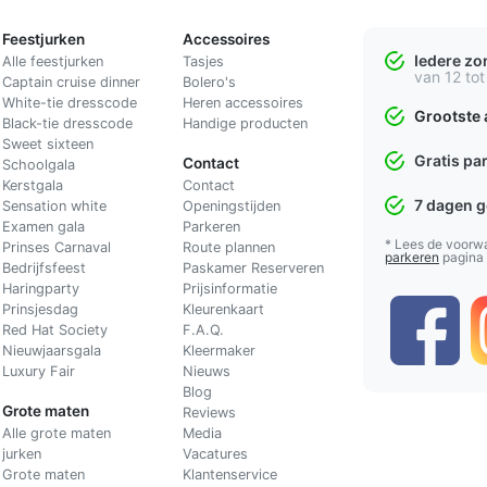
Feestjurken
Accessoires
Iedere z
Alle feestjurken
Tasjes
van 12 tot
Captain cruise dinner
Bolero's
White-tie dresscode
Heren accessoires
Grootste 
Black-tie dresscode
Handige producten
Sweet sixteen
Gratis pa
Contact
Schoolgala
Kerstgala
C
ontact
7 dagen 
Sensation white
Openingstijden
Examen gala
Parkeren
* Lees de voorw
Prinses Carnaval
Route plannen
parkeren
pagina
Bedrijfsfeest
Paskamer Reserveren
Haringparty
Prijsinformatie
Prinsjesdag
Kleurenkaart
Red Hat Society
F.A.Q.
Nieuwjaarsgala
Kleermaker
Luxury Fair
Nieuws
Blog
Grote maten
Reviews
Alle grote maten
Media
jurken
Vacatures
Grote maten
Klantenservice