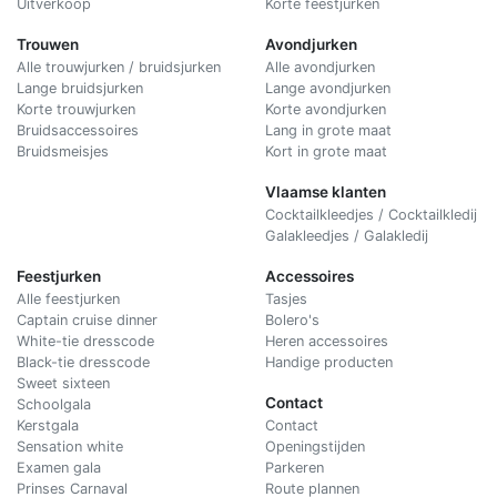
Uitverkoop
Korte feestjurken
Trouwen
Avondjurken
Alle trouwjurken / bruidsjurken
Alle avondjurken
Lange bruidsjurken
Lange avondjurken
Korte trouwjurken
Korte avondjurken
Bruidsaccessoires
Lang in grote maat
Bruidsmeisjes
Kort in grote maat
Vlaamse klanten
Cocktailkleedjes / Cocktailkledij
Galakleedjes / Galakledij
Feestjurken
Accessoires
Alle feestjurken
Tasjes
Captain cruise dinner
Bolero's
White-tie dresscode
Heren accessoires
Black-tie dresscode
Handige producten
Sweet sixteen
Contact
Schoolgala
Kerstgala
C
ontact
Sensation white
Openingstijden
Examen gala
Parkeren
Prinses Carnaval
Route plannen