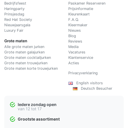
Bedrijfsfeest
Paskamer Reserveren
Haringparty
Prijsinformatie
Prinsjesdag
Kleurenkaart
Red Hat Society
F.A.Q.
Nieuwjaarsgala
Kleermaker
Luxury Fair
Nieuws
Blog
Grote maten
Reviews
Alle grote maten jurken
Media
Grote maten galajurken
Vacatures
Grote maten cocktailjurken
Klantenservice
Grote maten trouwjurken
Acties
Grote maten korte trouwjurken
Privacyverklaring
English visitors
Deutsch Besucher
Iedere zondag open
van 12 tot 17
Grootste assortiment