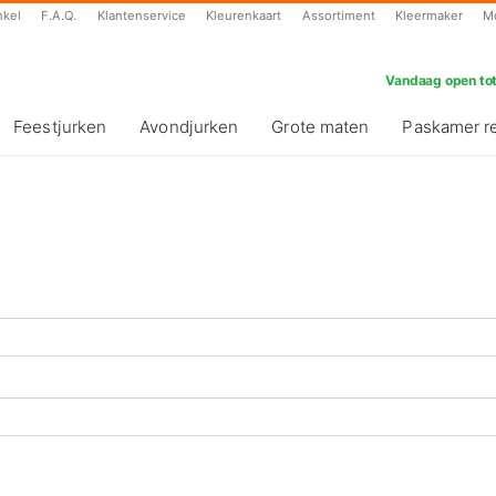
nkel
F.A.Q.
Klantenservice
Kleurenkaart
Assortiment
Kleermaker
M
Vandaag open tot
Feestjurken
Avondjurken
Grote maten
Paskamer r