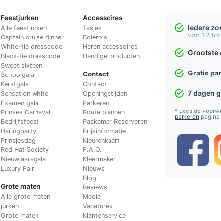
Feestjurken
Accessoires
Iedere z
Alle feestjurken
Tasjes
van 12 tot
Captain cruise dinner
Bolero's
White-tie dresscode
Heren accessoires
Grootste 
Black-tie dresscode
Handige producten
Sweet sixteen
Gratis pa
Contact
Schoolgala
Kerstgala
C
ontact
7 dagen 
Sensation white
Openingstijden
Examen gala
Parkeren
* Lees de voorw
Prinses Carnaval
Route plannen
parkeren
pagina
Bedrijfsfeest
Paskamer Reserveren
Haringparty
Prijsinformatie
Prinsjesdag
Kleurenkaart
Red Hat Society
F.A.Q.
Nieuwjaarsgala
Kleermaker
Luxury Fair
Nieuws
Blog
Grote maten
Reviews
Alle grote maten
Media
jurken
Vacatures
Grote maten
Klantenservice