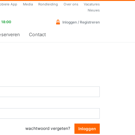
obiele App
Media
Rondleiding
Over ons
Vacatures
Nieuws
 18:00
Inloggen / Registreren
eserveren
Contact
wachtwoord vergeten?
Inloggen