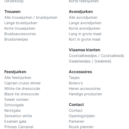
Uitverkoop
Korte feestjurken
Trouwen
Avondjurken
Alle trouwjurken / bruidsjurken
Alle avondjurken
Lange bruidsjurken
Lange avondjurken
Korte trouwjurken
Korte avondjurken
Bruidsaccessoires
Lang in grote maat
Bruidsmeisjes
Kort in grote maat
Vlaamse klanten
Cocktailkleedjes / Cocktailkledij
Galakleedjes / Galakledij
Feestjurken
Accessoires
Alle feestjurken
Tasjes
Captain cruise dinner
Bolero's
White-tie dresscode
Heren accessoires
Black-tie dresscode
Handige producten
Sweet sixteen
Contact
Schoolgala
Kerstgala
C
ontact
Sensation white
Openingstijden
Examen gala
Parkeren
Prinses Carnaval
Route plannen