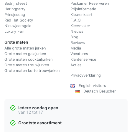
Bedrijfsfeest
Paskamer Reserveren
Haringparty
Prijsinformatie
Prinsjesdag
Kleurenkaart
Red Hat Society
F.A.Q.
Nieuwjaarsgala
Kleermaker
Luxury Fair
Nieuws
Blog
Grote maten
Reviews
Alle grote maten jurken
Media
Grote maten galajurken
Vacatures
Grote maten cocktailjurken
Klantenservice
Grote maten trouwjurken
Acties
Grote maten korte trouwjurken
Privacyverklaring
English visitors
Deutsch Besucher
Iedere zondag open
van 12 tot 17
Grootste assortiment