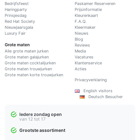
Bedrijfsfeest
Paskamer Reserveren
Haringparty
Prijsinformatie
Prinsjesdag
Kleurenkaart
Red Hat Society
F.A.Q.
Nieuwjaarsgala
Kleermaker
Luxury Fair
Nieuws
Blog
Grote maten
Reviews
Alle grote maten jurken
Media
Grote maten galajurken
Vacatures
Grote maten cocktailjurken
Klantenservice
Grote maten trouwjurken
Acties
Grote maten korte trouwjurken
Privacyverklaring
English visitors
Deutsch Besucher
Iedere zondag open
van 12 tot 17
Grootste assortiment