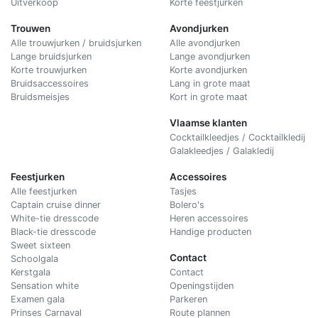
Uitverkoop
Korte feestjurken
Trouwen
Avondjurken
Alle trouwjurken / bruidsjurken
Alle avondjurken
Lange bruidsjurken
Lange avondjurken
Korte trouwjurken
Korte avondjurken
Bruidsaccessoires
Lang in grote maat
Bruidsmeisjes
Kort in grote maat
Vlaamse klanten
Cocktailkleedjes / Cocktailkledij
Galakleedjes / Galakledij
Feestjurken
Accessoires
Alle feestjurken
Tasjes
Captain cruise dinner
Bolero's
White-tie dresscode
Heren accessoires
Black-tie dresscode
Handige producten
Sweet sixteen
Contact
Schoolgala
Kerstgala
C
ontact
Sensation white
Openingstijden
Examen gala
Parkeren
Prinses Carnaval
Route plannen