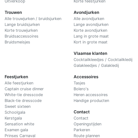
Uitverkoop
Korte feestjurken
Trouwen
Avondjurken
Alle trouwjurken / bruidsjurken
Alle avondjurken
Lange bruidsjurken
Lange avondjurken
Korte trouwjurken
Korte avondjurken
Bruidsaccessoires
Lang in grote maat
Bruidsmeisjes
Kort in grote maat
Vlaamse klanten
Cocktailkleedjes / Cocktailkledij
Galakleedjes / Galakledij
Feestjurken
Accessoires
Alle feestjurken
Tasjes
Captain cruise dinner
Bolero's
White-tie dresscode
Heren accessoires
Black-tie dresscode
Handige producten
Sweet sixteen
Contact
Schoolgala
Kerstgala
C
ontact
Sensation white
Openingstijden
Examen gala
Parkeren
Prinses Carnaval
Route plannen