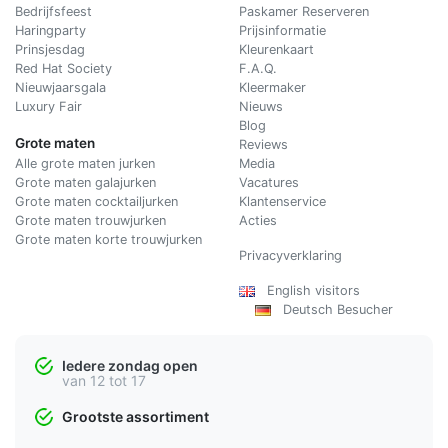
Bedrijfsfeest
Paskamer Reserveren
Haringparty
Prijsinformatie
Prinsjesdag
Kleurenkaart
Red Hat Society
F.A.Q.
Nieuwjaarsgala
Kleermaker
Luxury Fair
Nieuws
Blog
Grote maten
Reviews
Alle grote maten jurken
Media
Grote maten galajurken
Vacatures
Grote maten cocktailjurken
Klantenservice
Grote maten trouwjurken
Acties
Grote maten korte trouwjurken
Privacyverklaring
English visitors
Deutsch Besucher
Iedere zondag open
van 12 tot 17
Grootste assortiment