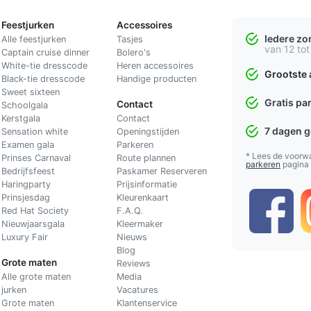
Feestjurken
Accessoires
Iedere z
Alle feestjurken
Tasjes
van 12 tot
Captain cruise dinner
Bolero's
White-tie dresscode
Heren accessoires
Grootste 
Black-tie dresscode
Handige producten
Sweet sixteen
Gratis pa
Contact
Schoolgala
Kerstgala
C
ontact
7 dagen 
Sensation white
Openingstijden
Examen gala
Parkeren
* Lees de voorw
Prinses Carnaval
Route plannen
parkeren
pagina
Bedrijfsfeest
Paskamer Reserveren
Haringparty
Prijsinformatie
Prinsjesdag
Kleurenkaart
Red Hat Society
F.A.Q.
Nieuwjaarsgala
Kleermaker
Luxury Fair
Nieuws
Blog
Grote maten
Reviews
Alle grote maten
Media
jurken
Vacatures
Grote maten
Klantenservice