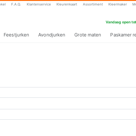
nkel
F.A.Q.
Klantenservice
Kleurenkaart
Assortiment
Kleermaker
M
Vandaag open tot
Feestjurken
Avondjurken
Grote maten
Paskamer r