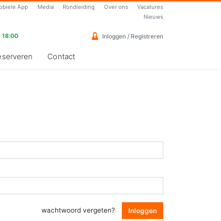
obiele App
Media
Rondleiding
Over ons
Vacatures
Nieuws
 18:00
Inloggen / Registreren
eserveren
Contact
wachtwoord vergeten?
Inloggen