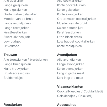
Alle galajurken
Alle cocktailjurken
Lange galajurken
Korte cocktailjurken
Korte galajurken
Korte galajurken
Grote maten galajurken
Korte avondjurken
Moeder van de bruid
Grote maten cocktailjurken
Lange avondjurken
Moeder van de bruid
Lange feestjurken
Sweet sixteen jurk
Kerstfeestjurken
Kerstfeestjurken
Sweet sixteen jurk
Little black dress
Low budget
Low budget cocktailjurken
Uitverkoop
Korte feestjurken
Trouwen
Avondjurken
Alle trouwjurken / bruidsjurken
Alle avondjurken
Lange bruidsjurken
Lange avondjurken
Korte trouwjurken
Korte avondjurken
Bruidsaccessoires
Lang in grote maat
Bruidsmeisjes
Kort in grote maat
Vlaamse klanten
Cocktailkleedjes / Cocktailkledij
Galakleedjes / Galakledij
Feestjurken
Accessoires