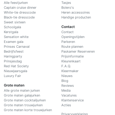
Alle feestjurken
Tasjes
Captain cruise dinner
Bolero's
White-tie dresscode
Heren accessoires
Black-tie dresscode
Handige producten
Sweet sixteen
Contact
Schoolgala
Kerstgala
C
ontact
Sensation white
Openingstijden
Examen gala
Parkeren
Prinses Carnaval
Route plannen
Bedrijfsfeest
Paskamer Reserveren
Haringparty
Prijsinformatie
Prinsjesdag
Kleurenkaart
Red Hat Society
F.A.Q.
Nieuwjaarsgala
Kleermaker
Luxury Fair
Nieuws
Blog
Grote maten
Reviews
Alle grote maten jurken
Media
Grote maten galajurken
Vacatures
Grote maten cocktailjurken
Klantenservice
Grote maten trouwjurken
Acties
Grote maten korte trouwjurken
Privacyverklaring