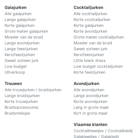
Galajurken
Cocktailjurken
Alle galajurken
Alle cocktailjurken
Lange galajurken
Korte cocktailjurken
Korte galajurken
Korte galajurken
Grote maten galajurken
Korte avondjurken
Moeder van de bruid
Grote maten cocktailjurken
Lange avondjurken
Moeder van de bruid
Lange feestjurken
Sweet sixteen jurk
Kerstfeestjurken
Kerstfeestjurken
Sweet sixteen jurk
Little black dress
Low budget
Low budget cocktailjurken
Uitverkoop
Korte feestjurken
Trouwen
Avondjurken
Alle trouwjurken / bruidsjurken
Alle avondjurken
Lange bruidsjurken
Lange avondjurken
Korte trouwjurken
Korte avondjurken
Bruidsaccessoires
Lang in grote maat
Bruidsmeisjes
Kort in grote maat
Vlaamse klanten
Cocktailkleedjes / Cocktailkledij
Galakleedjes / Galakledij