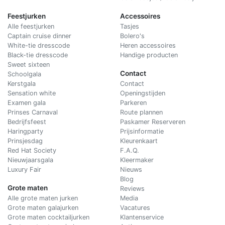
Feestjurken
Accessoires
Alle feestjurken
Tasjes
Captain cruise dinner
Bolero's
White-tie dresscode
Heren accessoires
Black-tie dresscode
Handige producten
Sweet sixteen
Contact
Schoolgala
Kerstgala
C
ontact
Sensation white
Openingstijden
Examen gala
Parkeren
Prinses Carnaval
Route plannen
Bedrijfsfeest
Paskamer Reserveren
Haringparty
Prijsinformatie
Prinsjesdag
Kleurenkaart
Red Hat Society
F.A.Q.
Nieuwjaarsgala
Kleermaker
Luxury Fair
Nieuws
Blog
Grote maten
Reviews
Alle grote maten jurken
Media
Grote maten galajurken
Vacatures
Grote maten cocktailjurken
Klantenservice