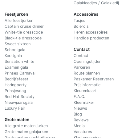
Galakleedjes / Galakledij
Feestjurken
Accessoires
Alle feestjurken
Tasjes
Captain cruise dinner
Bolero's
White-tie dresscode
Heren accessoires
Black-tie dresscode
Handige producten
Sweet sixteen
Contact
Schoolgala
Kerstgala
C
ontact
Sensation white
Openingstijden
Examen gala
Parkeren
Prinses Carnaval
Route plannen
Bedrijfsfeest
Paskamer Reserveren
Haringparty
Prijsinformatie
Prinsjesdag
Kleurenkaart
Red Hat Society
F.A.Q.
Nieuwjaarsgala
Kleermaker
Luxury Fair
Nieuws
Blog
Grote maten
Reviews
Alle grote maten jurken
Media
Grote maten galajurken
Vacatures
Grote maten cocktailjurken
Klantenservice