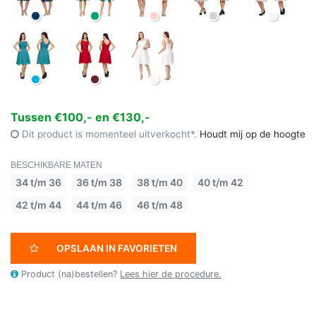
Tussen €100,- en €130,-
Dit product is momenteel uitverkocht*.
Houdt mij op de hoogte
BESCHIKBARE MATEN
34 t/m 36
36 t/m 38
38 t/m 40
40 t/m 42
42 t/m 44
44 t/m 46
46 t/m 48
OPSLAAN IN FAVORIETEN
Product (na)bestellen?
Lees hier de procedure.