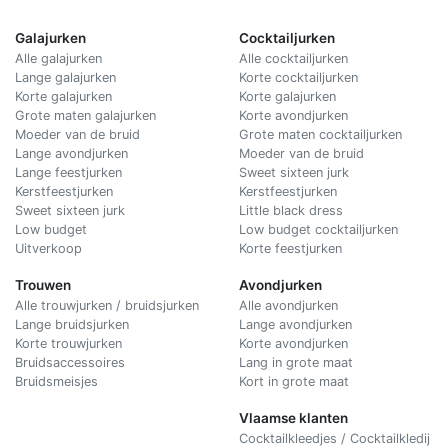
Galajurken
Cocktailjurken
Alle galajurken
Alle cocktailjurken
Lange galajurken
Korte cocktailjurken
Korte galajurken
Korte galajurken
Grote maten galajurken
Korte avondjurken
Moeder van de bruid
Grote maten cocktailjurken
Lange avondjurken
Moeder van de bruid
Lange feestjurken
Sweet sixteen jurk
Kerstfeestjurken
Kerstfeestjurken
Sweet sixteen jurk
Little black dress
Low budget
Low budget cocktailjurken
Uitverkoop
Korte feestjurken
Trouwen
Avondjurken
Alle trouwjurken / bruidsjurken
Alle avondjurken
Lange bruidsjurken
Lange avondjurken
Korte trouwjurken
Korte avondjurken
Bruidsaccessoires
Lang in grote maat
Bruidsmeisjes
Kort in grote maat
Vlaamse klanten
Cocktailkleedjes / Cocktailkledij