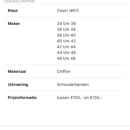
EIGENSCHAPPEN
Kleur
Zwart (#01)
Maten
34 t/m 36
36 t/m 38
38 t/m 40
40 t/m 42
42 t/m 44
44 t/m 46
46 t/m 48
Materiaal
Chiffon
Uitvoering
Schouderbanden
Prijsinformatie
tussen €100,- en €130,-