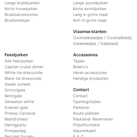
Lange bruidsjurken
Lange avondjurken
Korte trouwjurken
Korte avondjurken
Bruidsaccessoires
Lang in grote maat
Bruidsmeisjes
Kort in grote maat
Vlaamse klanten
Cocktailkleedjes / Cocktailkledij
Galakleedjes / Galakledij
Feestjurken
Accessoires
Alle feestjurken
Tasjes
Captain cruise dinner
Bolero's
White-tie dresscode
Heren accessoires
Black-tie dresscode
Handige producten
Sweet sixteen
Contact
Schoolgala
Kerstgala
C
ontact
Sensation white
Openingstijden
Examen gala
Parkeren
Prinses Carnaval
Route plannen
Bedrijfsfeest
Paskamer Reserveren
Haringparty
Prijsinformatie
Prinsjesdag
Kleurenkaart
Red Hat Society
F.A.Q.