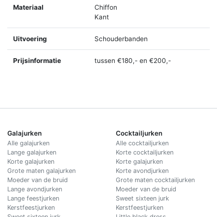
Materiaal
Chiffon
Kant
Uitvoering
Schouderbanden
Prijsinformatie
tussen €180,- en €200,-
Galajurken
Cocktailjurken
Alle galajurken
Alle cocktailjurken
Lange galajurken
Korte cocktailjurken
Korte galajurken
Korte galajurken
Grote maten galajurken
Korte avondjurken
Moeder van de bruid
Grote maten cocktailjurken
Lange avondjurken
Moeder van de bruid
Lange feestjurken
Sweet sixteen jurk
Kerstfeestjurken
Kerstfeestjurken
Sweet sixteen jurk
Little black dress