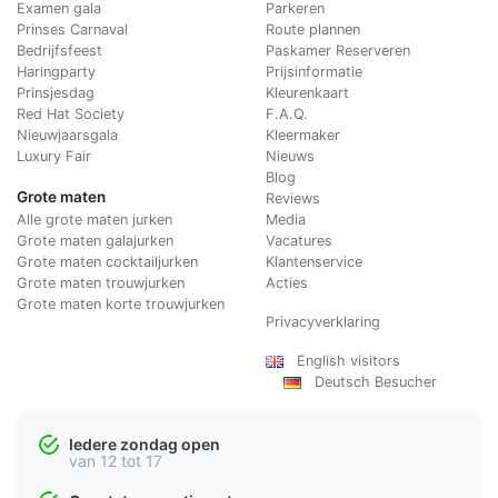
Examen gala
Parkeren
Prinses Carnaval
Route plannen
Bedrijfsfeest
Paskamer Reserveren
Haringparty
Prijsinformatie
Prinsjesdag
Kleurenkaart
Red Hat Society
F.A.Q.
Nieuwjaarsgala
Kleermaker
Luxury Fair
Nieuws
Blog
Grote maten
Reviews
Alle grote maten jurken
Media
Grote maten galajurken
Vacatures
Grote maten cocktailjurken
Klantenservice
Grote maten trouwjurken
Acties
Grote maten korte trouwjurken
Privacyverklaring
English visitors
Deutsch Besucher
Iedere zondag open
van 12 tot 17