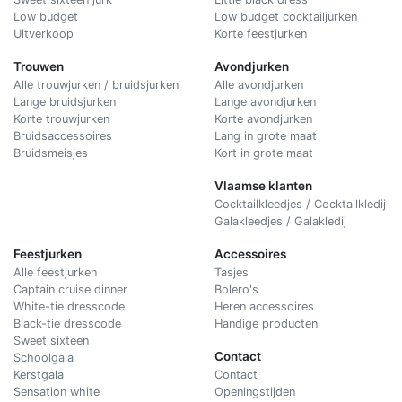
Low budget
Low budget cocktailjurken
Uitverkoop
Korte feestjurken
Trouwen
Avondjurken
Alle trouwjurken / bruidsjurken
Alle avondjurken
Lange bruidsjurken
Lange avondjurken
Korte trouwjurken
Korte avondjurken
Bruidsaccessoires
Lang in grote maat
Bruidsmeisjes
Kort in grote maat
Vlaamse klanten
Cocktailkleedjes / Cocktailkledij
Galakleedjes / Galakledij
Feestjurken
Accessoires
Alle feestjurken
Tasjes
Captain cruise dinner
Bolero's
White-tie dresscode
Heren accessoires
Black-tie dresscode
Handige producten
Sweet sixteen
Contact
Schoolgala
Kerstgala
C
ontact
Sensation white
Openingstijden