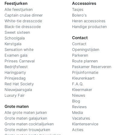
Feestjurken
Accessoires
Alle feestjurken
Tasjes
Captain cruise dinner
Bolero's
White-tie dresscode
Heren accessoires
Black-tie dresscode
Handige producten
Sweet sixteen
Contact
Schoolgala
Kerstgala
C
ontact
Sensation white
Openingstijden
Examen gala
Parkeren
Prinses Carnaval
Route plannen
Bedrijfsfeest
Paskamer Reserveren
Haringparty
Prijsinformatie
Prinsjesdag
Kleurenkaart
Red Hat Society
F.A.Q.
Nieuwjaarsgala
Kleermaker
Luxury Fair
Nieuws
Blog
Grote maten
Reviews
Alle grote maten jurken
Media
Grote maten galajurken
Vacatures
Grote maten cocktailjurken
Klantenservice
Grote maten trouwjurken
Acties