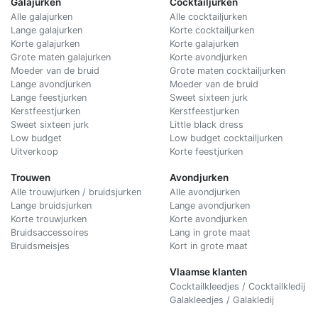
Galajurken
Cocktailjurken
Alle galajurken
Alle cocktailjurken
Lange galajurken
Korte cocktailjurken
Korte galajurken
Korte galajurken
Grote maten galajurken
Korte avondjurken
Moeder van de bruid
Grote maten cocktailjurken
Lange avondjurken
Moeder van de bruid
Lange feestjurken
Sweet sixteen jurk
Kerstfeestjurken
Kerstfeestjurken
Sweet sixteen jurk
Little black dress
Low budget
Low budget cocktailjurken
Uitverkoop
Korte feestjurken
Trouwen
Avondjurken
Alle trouwjurken / bruidsjurken
Alle avondjurken
Lange bruidsjurken
Lange avondjurken
Korte trouwjurken
Korte avondjurken
Bruidsaccessoires
Lang in grote maat
Bruidsmeisjes
Kort in grote maat
Vlaamse klanten
Cocktailkleedjes / Cocktailkledij
Galakleedjes / Galakledij