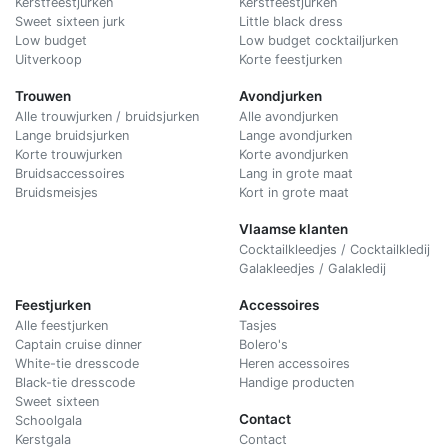
Kerstfeestjurken
Kerstfeestjurken
Sweet sixteen jurk
Little black dress
Low budget
Low budget cocktailjurken
Uitverkoop
Korte feestjurken
Trouwen
Avondjurken
Alle trouwjurken / bruidsjurken
Alle avondjurken
Lange bruidsjurken
Lange avondjurken
Korte trouwjurken
Korte avondjurken
Bruidsaccessoires
Lang in grote maat
Bruidsmeisjes
Kort in grote maat
Vlaamse klanten
Cocktailkleedjes / Cocktailkledij
Galakleedjes / Galakledij
Feestjurken
Accessoires
Alle feestjurken
Tasjes
Captain cruise dinner
Bolero's
White-tie dresscode
Heren accessoires
Black-tie dresscode
Handige producten
Sweet sixteen
Contact
Schoolgala
Kerstgala
C
ontact