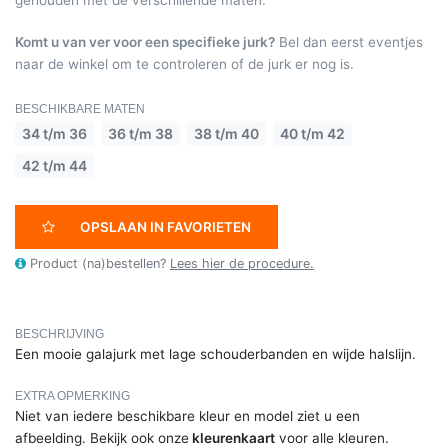
Komt u van ver voor een specifieke jurk?
Bel dan eerst eventjes
naar de winkel om te controleren of de jurk er nog is.
BESCHIKBARE MATEN
34 t/m 36
36 t/m 38
38 t/m 40
40 t/m 42
42 t/m 44
OPSLAAN IN FAVORIETEN
Product (na)bestellen?
Lees hier de procedure.
BESCHRIJVING
Een mooie galajurk met lage schouderbanden en wijde halslijn.
EXTRA OPMERKING
Niet van iedere beschikbare kleur en model ziet u een
afbeelding. Bekijk ook onze
kleurenkaart
voor alle kleuren.