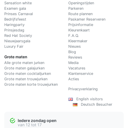
Sensation white
Openingstijden
Examen gala
Parkeren
Prinses Carnaval
Route plannen
Bedrijfsfeest
Paskamer Reserveren
Haringparty
Prijsinformatie
Prinsjesdag
Kleurenkaart
Red Hat Society
F.A.Q.
Nieuwjaarsgala
Kleermaker
Luxury Fair
Nieuws
Blog
Grote maten
Reviews
Alle grote maten jurken
Media
Grote maten galajurken
Vacatures
Grote maten cocktailjurken
Klantenservice
Grote maten trouwjurken
Acties
Grote maten korte trouwjurken
Privacyverklaring
English visitors
Deutsch Besucher
Iedere zondag open
van 12 tot 17