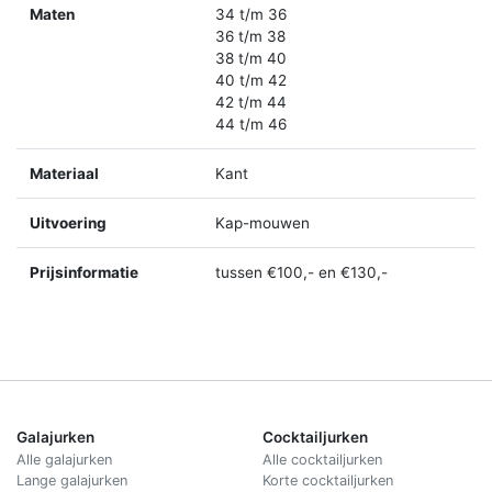
Maten
34 t/m 36
36 t/m 38
38 t/m 40
40 t/m 42
42 t/m 44
44 t/m 46
Materiaal
Kant
Uitvoering
Kap-mouwen
Prijsinformatie
tussen €100,- en €130,-
Galajurken
Cocktailjurken
Alle galajurken
Alle cocktailjurken
Lange galajurken
Korte cocktailjurken