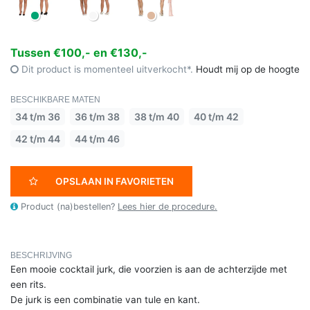
Tussen €100,- en €130,-
Dit product is momenteel uitverkocht*.
Houdt mij op de hoogte
BESCHIKBARE MATEN
34 t/m 36
36 t/m 38
38 t/m 40
40 t/m 42
42 t/m 44
44 t/m 46
OPSLAAN IN FAVORIETEN
Product (na)bestellen?
Lees hier de procedure.
BESCHRIJVING
Een mooie cocktail jurk, die voorzien is aan de achterzijde met
een rits.
De jurk is een combinatie van tule en kant.