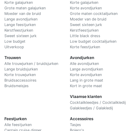
Korte galajurken
Korte galajurken
Grote maten galajurken
Korte avondjurken
Moeder van de bruid
Grote maten cocktailjurken
Lange avondjurken
Moeder van de bruid
Lange feestjurken
Sweet sixteen jurk
Kerstfeestjurken
Kerstfeestjurken
Sweet sixteen jurk
Little black dress
Low budget
Low budget cocktailjurken
Uitverkoop
Korte feestjurken
Trouwen
Avondjurken
Alle trouwjurken / bruidsjurken
Alle avondjurken
Lange bruidsjurken
Lange avondjurken
Korte trouwjurken
Korte avondjurken
Bruidsaccessoires
Lang in grote maat
Bruidsmeisjes
Kort in grote maat
Vlaamse klanten
Cocktailkleedjes / Cocktailkledij
Galakleedjes / Galakledij
Feestjurken
Accessoires
Alle feestjurken
Tasjes
Captain cruise dinner
Bolero's