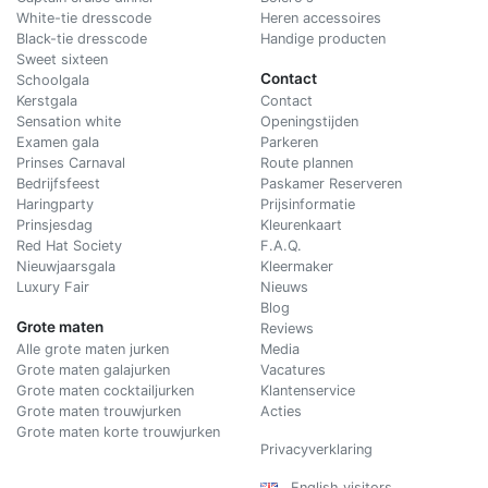
White-tie dresscode
Heren accessoires
Black-tie dresscode
Handige producten
Sweet sixteen
Contact
Schoolgala
Kerstgala
C
ontact
Sensation white
Openingstijden
Examen gala
Parkeren
Prinses Carnaval
Route plannen
Bedrijfsfeest
Paskamer Reserveren
Haringparty
Prijsinformatie
Prinsjesdag
Kleurenkaart
Red Hat Society
F.A.Q.
Nieuwjaarsgala
Kleermaker
Luxury Fair
Nieuws
Blog
Grote maten
Reviews
Alle grote maten jurken
Media
Grote maten galajurken
Vacatures
Grote maten cocktailjurken
Klantenservice
Grote maten trouwjurken
Acties
Grote maten korte trouwjurken
Privacyverklaring
English visitors