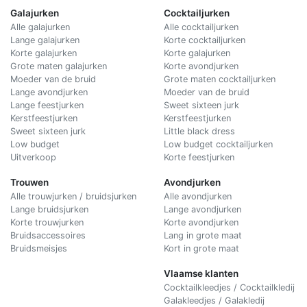
Galajurken
Cocktailjurken
Alle galajurken
Alle cocktailjurken
Lange galajurken
Korte cocktailjurken
Korte galajurken
Korte galajurken
Grote maten galajurken
Korte avondjurken
Moeder van de bruid
Grote maten cocktailjurken
Lange avondjurken
Moeder van de bruid
Lange feestjurken
Sweet sixteen jurk
Kerstfeestjurken
Kerstfeestjurken
Sweet sixteen jurk
Little black dress
Low budget
Low budget cocktailjurken
Uitverkoop
Korte feestjurken
Trouwen
Avondjurken
Alle trouwjurken / bruidsjurken
Alle avondjurken
Lange bruidsjurken
Lange avondjurken
Korte trouwjurken
Korte avondjurken
Bruidsaccessoires
Lang in grote maat
Bruidsmeisjes
Kort in grote maat
Vlaamse klanten
Cocktailkleedjes / Cocktailkledij
Galakleedjes / Galakledij