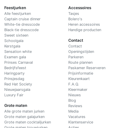
Feestjurken
Accessoires
Alle feestjurken
Tasjes
Captain cruise dinner
Bolero's
White-tie dresscode
Heren accessoires
Black-tie dresscode
Handige producten
Sweet sixteen
Contact
Schoolgala
Kerstgala
C
ontact
Sensation white
Openingstijden
Examen gala
Parkeren
Prinses Carnaval
Route plannen
Bedrijfsfeest
Paskamer Reserveren
Haringparty
Prijsinformatie
Prinsjesdag
Kleurenkaart
Red Hat Society
F.A.Q.
Nieuwjaarsgala
Kleermaker
Luxury Fair
Nieuws
Blog
Grote maten
Reviews
Alle grote maten jurken
Media
Grote maten galajurken
Vacatures
Grote maten cocktailjurken
Klantenservice
Grote maten trouwjurken
Acties