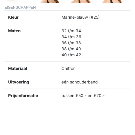
EIGENSCHAPPEN
Kleur
Marine-blauw (#25)
Maten
32 t/m 34
34 t/m 36
36 t/m 38
38 t/m 40
40 t/m 42
Materiaal
Chiffon
Uitvoering
één schouderband
Prijsinformatie
tussen €50,- en €70,-