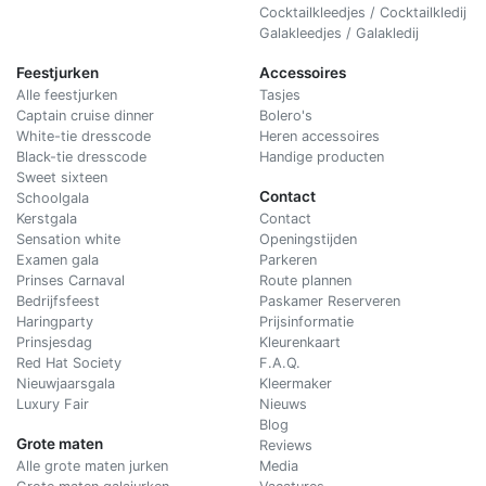
Cocktailkleedjes / Cocktailkledij
Galakleedjes / Galakledij
Feestjurken
Accessoires
Alle feestjurken
Tasjes
Captain cruise dinner
Bolero's
White-tie dresscode
Heren accessoires
Black-tie dresscode
Handige producten
Sweet sixteen
Contact
Schoolgala
Kerstgala
C
ontact
Sensation white
Openingstijden
Examen gala
Parkeren
Prinses Carnaval
Route plannen
Bedrijfsfeest
Paskamer Reserveren
Haringparty
Prijsinformatie
Prinsjesdag
Kleurenkaart
Red Hat Society
F.A.Q.
Nieuwjaarsgala
Kleermaker
Luxury Fair
Nieuws
Blog
Grote maten
Reviews
Alle grote maten jurken
Media