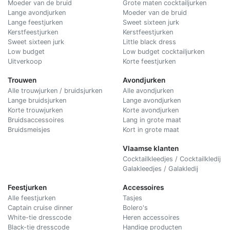
Moeder van de bruid
Grote maten cocktailjurken
Lange avondjurken
Moeder van de bruid
Lange feestjurken
Sweet sixteen jurk
Kerstfeestjurken
Kerstfeestjurken
Sweet sixteen jurk
Little black dress
Low budget
Low budget cocktailjurken
Uitverkoop
Korte feestjurken
Trouwen
Avondjurken
Alle trouwjurken / bruidsjurken
Alle avondjurken
Lange bruidsjurken
Lange avondjurken
Korte trouwjurken
Korte avondjurken
Bruidsaccessoires
Lang in grote maat
Bruidsmeisjes
Kort in grote maat
Vlaamse klanten
Cocktailkleedjes / Cocktailkledij
Galakleedjes / Galakledij
Feestjurken
Accessoires
Alle feestjurken
Tasjes
Captain cruise dinner
Bolero's
White-tie dresscode
Heren accessoires
Black-tie dresscode
Handige producten