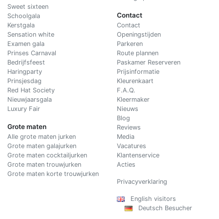
Sweet sixteen
Contact
Schoolgala
Kerstgala
C
ontact
Sensation white
Openingstijden
Examen gala
Parkeren
Prinses Carnaval
Route plannen
Bedrijfsfeest
Paskamer Reserveren
Haringparty
Prijsinformatie
Prinsjesdag
Kleurenkaart
Red Hat Society
F.A.Q.
Nieuwjaarsgala
Kleermaker
Luxury Fair
Nieuws
Blog
Grote maten
Reviews
Alle grote maten jurken
Media
Grote maten galajurken
Vacatures
Grote maten cocktailjurken
Klantenservice
Grote maten trouwjurken
Acties
Grote maten korte trouwjurken
Privacyverklaring
English visitors
Deutsch Besucher