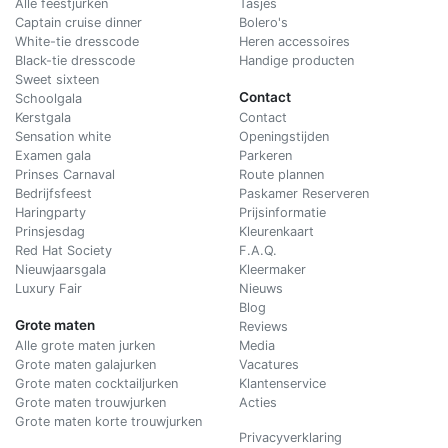
Alle feestjurken
Tasjes
Captain cruise dinner
Bolero's
White-tie dresscode
Heren accessoires
Black-tie dresscode
Handige producten
Sweet sixteen
Contact
Schoolgala
Kerstgala
C
ontact
Sensation white
Openingstijden
Examen gala
Parkeren
Prinses Carnaval
Route plannen
Bedrijfsfeest
Paskamer Reserveren
Haringparty
Prijsinformatie
Prinsjesdag
Kleurenkaart
Red Hat Society
F.A.Q.
Nieuwjaarsgala
Kleermaker
Luxury Fair
Nieuws
Blog
Grote maten
Reviews
Alle grote maten jurken
Media
Grote maten galajurken
Vacatures
Grote maten cocktailjurken
Klantenservice
Grote maten trouwjurken
Acties
Grote maten korte trouwjurken
Privacyverklaring