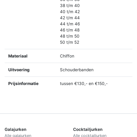
38 t/m 40
40 t/m 42
42 t/m 44
44 t/m 46
46 t/m 48
48 t/m 50
50 t/m 52
Materiaal
Chiffon
Uitvoering
Schouderbanden
Prijsinformatie
tussen €130,- en €150,-
Galajurken
Cocktailjurken
Alle galajurken
Alle cocktailjurken