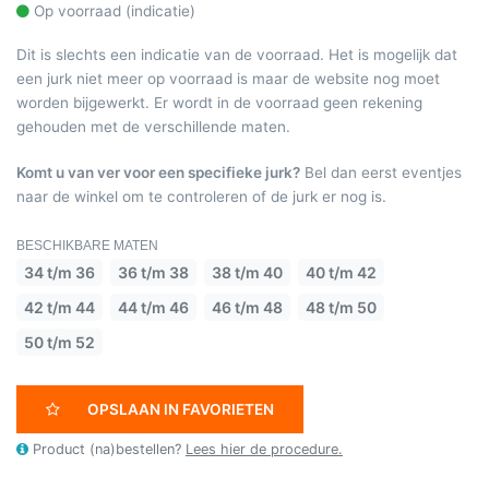
Op voorraad (indicatie)
Dit is slechts een indicatie van de voorraad. Het is mogelijk dat
een jurk niet meer op voorraad is maar de website nog moet
worden bijgewerkt. Er wordt in de voorraad geen rekening
gehouden met de verschillende maten.
Komt u van ver voor een specifieke jurk?
Bel dan eerst eventjes
naar de winkel om te controleren of de jurk er nog is.
BESCHIKBARE MATEN
34 t/m 36
36 t/m 38
38 t/m 40
40 t/m 42
42 t/m 44
44 t/m 46
46 t/m 48
48 t/m 50
50 t/m 52
OPSLAAN IN FAVORIETEN
Product (na)bestellen?
Lees hier de procedure.