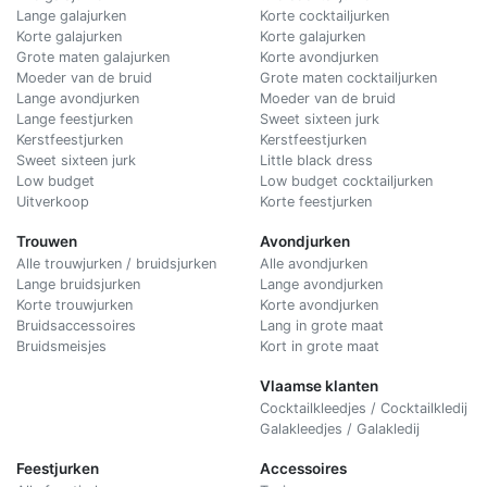
Lange galajurken
Korte cocktailjurken
Korte galajurken
Korte galajurken
Grote maten galajurken
Korte avondjurken
Moeder van de bruid
Grote maten cocktailjurken
Lange avondjurken
Moeder van de bruid
Lange feestjurken
Sweet sixteen jurk
Kerstfeestjurken
Kerstfeestjurken
Sweet sixteen jurk
Little black dress
Low budget
Low budget cocktailjurken
Uitverkoop
Korte feestjurken
Trouwen
Avondjurken
Alle trouwjurken / bruidsjurken
Alle avondjurken
Lange bruidsjurken
Lange avondjurken
Korte trouwjurken
Korte avondjurken
Bruidsaccessoires
Lang in grote maat
Bruidsmeisjes
Kort in grote maat
Vlaamse klanten
Cocktailkleedjes / Cocktailkledij
Galakleedjes / Galakledij
Feestjurken
Accessoires