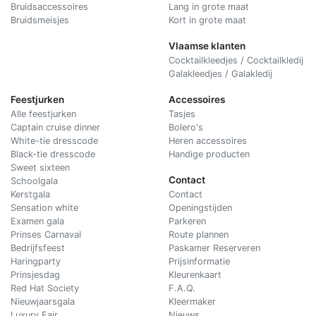
Bruidsaccessoires
Lang in grote maat
Bruidsmeisjes
Kort in grote maat
Vlaamse klanten
Cocktailkleedjes / Cocktailkledij
Galakleedjes / Galakledij
Feestjurken
Accessoires
Alle feestjurken
Tasjes
Captain cruise dinner
Bolero's
White-tie dresscode
Heren accessoires
Black-tie dresscode
Handige producten
Sweet sixteen
Contact
Schoolgala
Kerstgala
C
ontact
Sensation white
Openingstijden
Examen gala
Parkeren
Prinses Carnaval
Route plannen
Bedrijfsfeest
Paskamer Reserveren
Haringparty
Prijsinformatie
Prinsjesdag
Kleurenkaart
Red Hat Society
F.A.Q.
Nieuwjaarsgala
Kleermaker
Luxury Fair
Nieuws